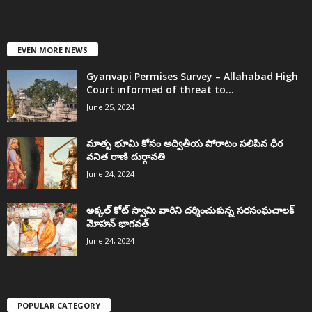
EVEN MORE NEWS
Gyanvapi Permises Survey – Allahabad High
Court informed of threat to...
June 25, 2024
మాతృ భూమి కోసం అద్వితీయ పోరాటం సలిపిన ధీర
వనిత రాణి దుర్గావతి
June 24, 2024
అక్కల్‌ కోట్‌ స్వామి వారిని దర్శించుకున్న సరసంఘచాలక్
మోహన్ భాగవత్
June 24, 2024
POPULAR CATEGORY