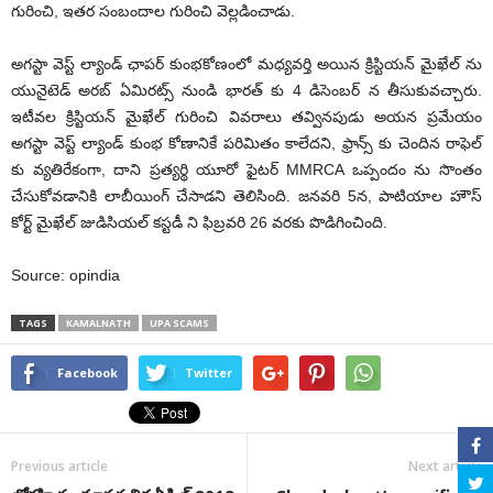
గురించి, ఇతర సంబందాల గురించి వెల్లడించాడు.
అగస్టా వెస్ట్ ల్యాండ్ ఛాపర్ కుంభకోణంలో మధ్యవర్తి అయిన క్రిస్టియన్ మైఖేల్ ను
యునైటెడ్ అరబ్ ఏమిరట్స్ నుండి భారత్ కు 4 డిసెంబర్ న తీసుకువచ్చారు.
ఇటీవల క్రిస్టియన్ మైఖేల్ గురించి వివరాలు తవ్వినపుడు అయన ప్రమేయం
అగస్టా వెస్ట్ ల్యాండ్ కుంభ కోణానికే పరిమితం కాలేదని, ఫ్రాన్స్ కు చెందిన రాఫెల్
కు వ్యతిరేకంగా, దాని ప్రత్యర్థి యూరో ఫైటర్ MMRCA ఒప్పందం ను సొంతం
చేసుకోవడానికి లాబీయింగ్ చేసాడని తెలిసింది. జనవరి 5న, పాటియాల హౌస్
కోర్ట్ మైఖేల్ జుడిసియల్ కస్టడీ ని ఫిబ్రవరి 26 వరకు పొడిగించింది.
Source: opindia
TAGS
KAMALNATH
UPA SCAMS
Facebook
Twitter
Previous article
Next article