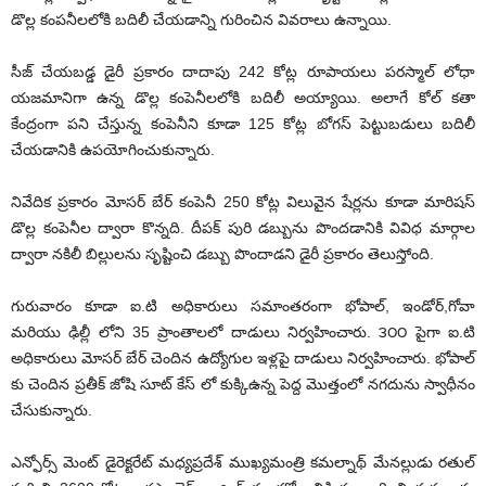
డొల్ల కంపనీలలోకి బదిలీ చేయడాన్ని గురించిన వివరాలు ఉన్నాయి.
సీజ్ చేయబడ్డ డైరీ ప్రకారం దాదాపు 242 కోట్ల రూపాయలు పరస్మాల్ లోధా
యజమానిగా ఉన్న డొల్ల కంపెనీలలోకి బదిలీ అయ్యాయి. అలాగే కోల్ కతా
కేంద్రంగా పని చేస్తున్న కంపెనీని కూడా 125 కోట్ల బోగస్ పెట్టుబడులు బదిలీ
చేయడానికి ఉపయోగించుకున్నారు.
నివేదిక ప్రకారం మోసర్ బేర్ కంపెనీ 250 కోట్ల విలువైన షేర్లను కూడా మారిషస్
డొల్ల కంపెనీల ద్వారా కొన్నది. దీపక్ పురి డబ్బును పొందడానికి వివిధ మార్గాల
ద్వారా నకిలీ బిల్లులను సృష్టించి డబ్బు పొందాడని డైరీ ప్రకారం తెలుస్తోంది.
గురువారం కూడా ఐ.టి అధికారులు సమాంతరంగా భోపాల్, ఇండోర్,గోవా
మరియు ఢిల్లీ లోని 35 ప్రాంతాలలో దాడులు నిర్వహించారు. ౩౦౦ పైగా ఐ.టి
అధికారులు మోసర్ బేర్ చెందిన ఉద్యోగుల ఇళ్లపై దాడులు నిర్వహించారు. భోపాల్
కు చెందిన ప్రతీక్ జోషి సూట్ కేస్ లో కుక్కిఉన్న పెద్ద మొత్తంలో నగదును స్వాధీనం
చేసుకున్నారు.
ఎన్ఫోర్స్ మెంట్ డైరెక్టరేట్ మధ్యప్రదేశ్ ముఖ్యమంత్రి కమల్నాథ్ మేనల్లుడు రతుల్