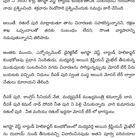
పురి ని 3600 కోట్ల అగస్టా వెస్ట్ ల్యాండ్ కుంభకోణానికి సంబంధించి గురువారం
నాడు ప్రశ్నించింది. శక్రవారం రెండోసారి ప్రశ్నించేందుకు సమన్లు జారీ చేసింది.
అయితే, రతుల్ పురి మాట్లాడుతూ తాను విచారణకు సహకరిస్తున్నానని, రక్షణ
శాఖ ఒప్పందాలతో తనకు సంబంధం లేదని, సొంత వ్యాపారాన్ని
నడుపుతున్నానని తెలిపాడు.
అంతకు ముందు, ఎన్ఫోర్సుమెంట్ డైరెక్టరేట్ అగస్టా వెస్ట్ ల్యాండ్ హెలికాప్టర్
కుంభకోణపు ప్రధాన నిందితుడు, మధ్యవర్తి అయిన క్రిస్టియన్ మైఖేల్ తీసుకున్న
ముడుపులకు సంబదించిన నగదు విచారణను సాగిస్తున్నప్పుడు మోసర్ బేర్ పేరు
బయటకు వచ్చింది. నిధులు దీపక్ పురి స్వంత సంస్థ అయిన మోసర్ బేర్ ద్వారా
చేతులు మారాయని తేలింది.
దీపక్ పురి, కాంగ్రెస్ సీనియర్ నేత, మధ్యప్రదేశ్ ముఖ్యమంత్రి కమల్నాథ్ బావ .
దీపక్ పురి కమల్ నాథ్ సోదరి నీత పురి ని పెళ్లి చేసుకున్నారు. వారి కుమారుడు
రతుల్ పురి . నీత మరియు రతుల్ ఇద్దరూ మోసర్ బేర్ లో భాగస్తులు.
అగస్టా వెస్ట్ ల్యాండ్ హెలికాప్టర్ కుంభకోణంలో మధ్యవర్తి అయిన క్రిస్టియన్ మైఖేల్
ను దుబాయ్ నుండి తీసుకువచ్చి విచారించినపుడు అతని పూర్వ పరిచయాల