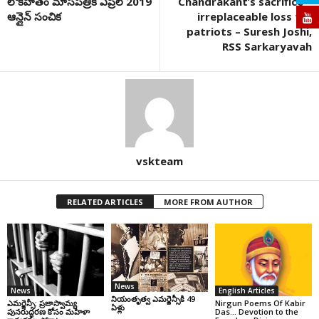
లోకహితం మాసపత్రిక ఏప్రిల్ 2019
Chandrakant’s sacrifice –
ఆన్లైన్ సంచిక
irreplaceable loss for
patriots – Suresh Joshi,
RSS Sarkaryavah
vskteam
RELATED ARTICLES
MORE FROM AUTHOR
News
News
English Articles
నియంతృత్వ ఎమర్జెన్సీకి 49
ఎమర్జెన్సీ: ప్రజాస్వామ్య
Nirgun Poems Of Kabir
ఏళ్లు
పునరుద్ధరణ కోసం మహిళా
Das… Devotion to the