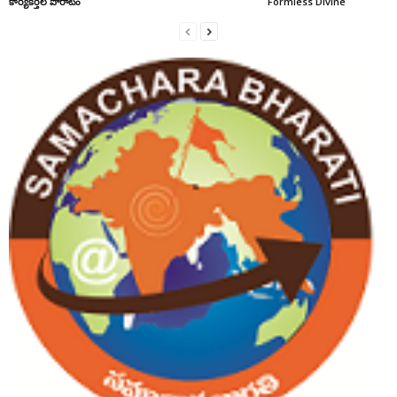
కార్యకర్తల పోరాటం
Formless Divine