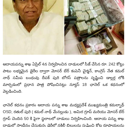
ఆదాయపన్ను శాఖ ఏప్రిల్ 4న నిర్వహించిన దాడులలో సీజ్ చేసిన రూ. 242 కోట్లు
పాటు లభ్యమైన డైరీల ద్వారా మోసర్ బేర్ కంపెనీ చైర్మన్, కాంగ్రెస్ నేత కమల్
నాధ్ సమీప బంధువు దీపక్ పురి బోగస్ పత్రాలను సృష్టించి డాల్లర్ల లోకి
మార్చడంలో ప్రధాన పాత్ర పోషించినట్లు న్యూస్ 18 ఛానెల్ ఒక కధనంలో
వెల్లడించింది.
ఛానెల్ కధనం ప్రకారం ఆదాయ పన్ను శాఖ మధ్యప్రదేశ్ ముఖ్యమంత్రి కమల్నాథ్
OSD, రతుల్ పురి ( కమల్ నాథ్ మేనల్లుడు ), అమిర గ్రూప్ మరియు మోసర్ బేర్
గ్రూప్ చెందిన 50 కి పైగా స్థలాలలో దాడులు నిర్వహించింది. ఆదాయ పన్ను శాఖ
దాడుల్లో స్వాధీనం చేసుకున్న డైరీలో నకిలీ బిల్లులను సృష్టించి కోట్ల రూపాయలను