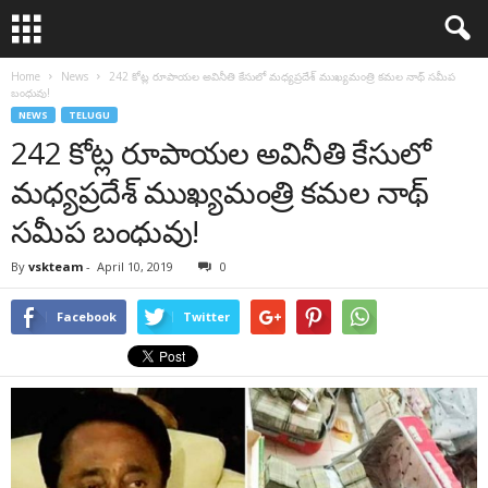
Home
News
242 కోట్ల రూపాయల అవినీతి కేసులో మధ్యప్రదేశ్ ముఖ్యమంత్రి కమల నాథ్ సమీప
బంధువు!
NEWS
TELUGU
242 కోట్ల రూపాయల అవినీతి కేసులో
మధ్యప్రదేశ్ ముఖ్యమంత్రి కమల నాథ్
సమీప బంధువు!
By
vskteam
-
April 10, 2019
0
Facebook
Twitter