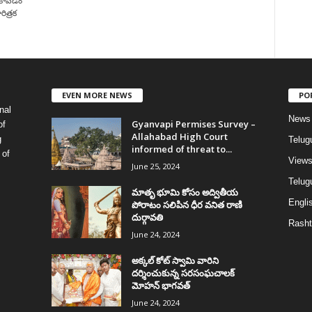
ం కావడం
ిత్రక
EVEN MORE NEWS
PO
nal
News
Gyanvapi Permises Survey –
of
Allahabad High Court
g
Telug
informed of threat to...
 of
View
June 25, 2024
Telugu
మాతృ భూమి కోసం అద్వితీయ
Englis
పోరాటం సలిపిన ధీర వనిత రాణి
దుర్గావతి
Rasht
June 24, 2024
అక్కల్‌ కోట్‌ స్వామి వారిని
దర్శించుకున్న సరసంఘచాలక్
మోహన్ భాగవత్
June 24, 2024