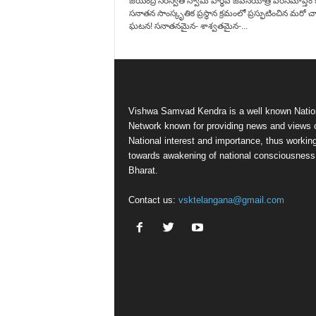
జయేంద్ర సరస్వతి స్వామి పార్థివ జీవనయాత్ర పరిసమాప్త
సనాతన సాంస్కృతిక ప్రస్థాన క్రమంలో ప్రస్ఫుటించిన మరో చార
ఘటన! సనాతనమైన- శాశ్వతమైన-...
Vishwa Samvad Kendra is a well known Natio
Network known for providing news and views 
National interest and importance, thus workin
towards awakening of national consciousness
Bharat.
Contact us:
vsktelangana@gmail.com