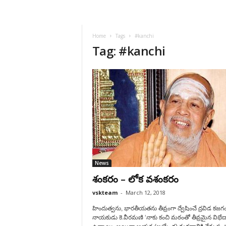
VSK
Telangana
Home
Tags
#kanchi
Tag: #kanchi
News
శంకరం – లోక వశంకరం
vskteam
-
March 12, 2018
హిందుత్వను, భారతీయతను తీవ్రంగా ద్వేషించే ద్రవిడ కజగ
నాయకుడు కె.వీరమణి ‘నాకు కంచి మఠంతో తీవ్రమైన విభే