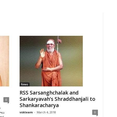
News
RSS Sarsanghchalak and
Sarkaryavah’s Shraddhanjali to
0
Shankaracharya
ం
vskteam
-
March 4, 2018
0
దాలు