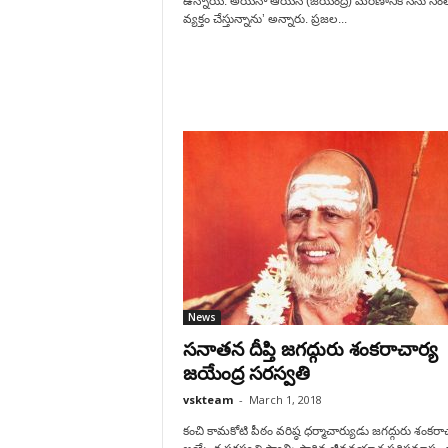
ఉన్నాయి. అయినా ఆయన (జయేంద్ర) మరణానికి నేను సం
వ్యక్తం చేస్తున్నాను’ అన్నారు. ప్రజల...
News
సనాతన దీప్తి జగద్గురు శంకరాచార్య
జయేంద్ర సరస్వతి
vskteam
-
March 1, 2018
కంచి కామకోటి పీఠం వరిష్ఠ ధర్మాచార్యుడు జగద్గురు శంకరా