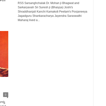
తాపం
RSS Sarsanghchalak Dr. Mohan ji Bhagwat and
Sarkaryavah Sri Suresh ji (Bhaiyya) Joshi's
Shraddhanjali Kanchi Kamakoti Peetam's Poojaneeya
Jagadguru Shankaracharya Jayendra Saraswathi
Maharaj lived a...
0
చార్య