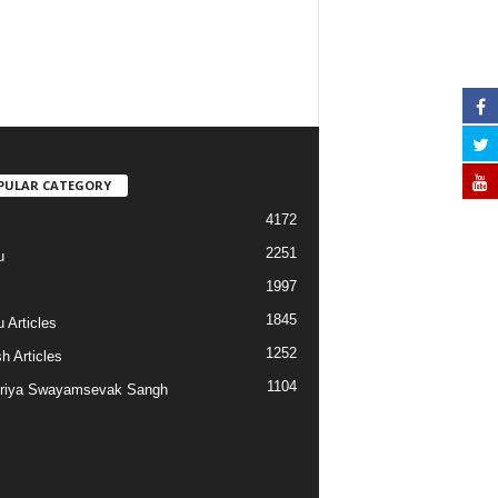
PULAR CATEGORY
4172
2251
u
1997
s
1845
 Articles
1252
h Articles
1104
riya Swayamsevak Sangh