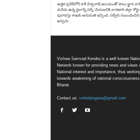
ఉత్త‌ర ప్ర‌దేశ్‌లోని కాశీ విశ్వనాథ్ ఆలయంతో పాటు జ్ఞాన వాప
మసీదు ఉన్న స్థ‌లాన్ని సర్వే చేయడానికి వారణాసి జిల్లా కోర్ట
పురావస్తు శాఖకు అనుమతి ఇచ్చింది. సర్వేకు సంబంధించిన
ఖర్చును...
Vishwa Samvad Kendra is a well known Natio
Network known for providing news and views 
National interest and importance, thus workin
towards awakening of national consciousness
Bharat.
Contact us:
vsktelangana@gmail.com