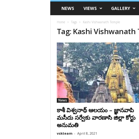
VSK
NEWS
VIEWS
GALLERY
Telangana
Home
Tags
Kashi Vishwanath Temple
Tag: Kashi Vishwanath
News
కాశీ విశ్వనాథ్ ఆలయం – జ్ఞానవాపి
మసీదు స‌ర్వేకు వార‌ణాసి జిల్లా కోర్టు
అనుమ‌తి
vskteam
-
April 8, 2021