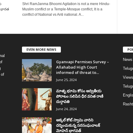
ి
Shri RamJanma Bhoomi Agitation is not a mere Hindu-
ు భార‌త
Muslim conflict or a Temple-Mosque conflict, It is a
conflict of National vs Anti national. A...
EVEN MORE NEWS
PO
nal
News
Gyanvapi Permises Survey –
of
Allahabad High Court
g
Telug
informed of threat to...
 of
View
June 25, 2024
Telugu
మాతృ భూమి కోసం అద్వితీయ
Englis
పోరాటం సలిపిన ధీర వనిత రాణి
దుర్గావతి
Rasht
June 24, 2024
అక్కల్‌ కోట్‌ స్వామి వారిని
దర్శించుకున్న సరసంఘచాలక్
మోహన్ భాగవత్