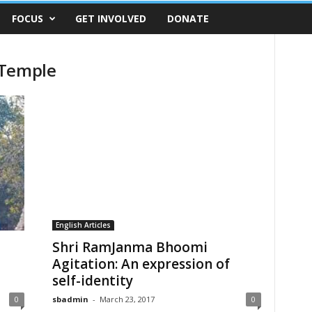
FOCUS
GET INVOLVED
DONATE
 Temple
English Articles
Shri RamJanma Bhoomi
Agitation: An expression of
self-identity
0
sbadmin
-
March 23, 2017
0