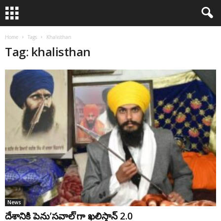
Home
Tags
Khalisthan
Tag: khalisthan
News
దేశానికి పెను’స‌వాల్’గా ఖ‌లిస్తాన్ 2.0