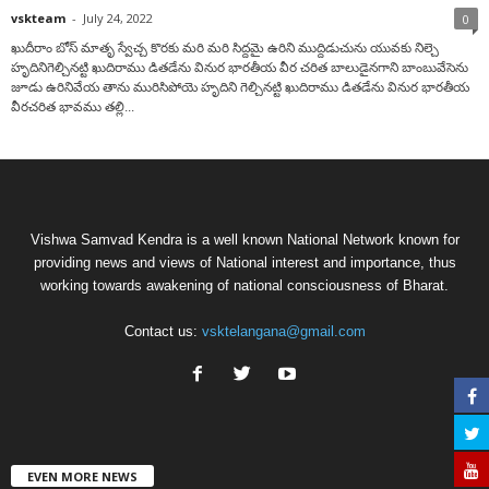
vskteam
-
July 24, 2022
0
ఖుదీరాం బోస్ మాతృ స్వేచ్చ కొరకు మరి మరి సిద్దమై ఉరిని ముద్దిడుచును యువకు నిల్చె
హృదినిగెల్చినట్టి ఖుదిరాము డితడేను వినుర భారతీయ వీర చరిత బాలుడైనగాని బాంబువేసెను
జూడు ఉరినివేయ తాను మురిసిపోయె హృదిని గెల్చినట్టి ఖుదిరాము డితడేను వినుర భారతీయ
వీరచరిత భావము తల్లి...
Vishwa Samvad Kendra is a well known National Network known for
providing news and views of National interest and importance, thus
working towards awakening of national consciousness of Bharat.
Contact us:
vsktelangana@gmail.com
EVEN MORE NEWS