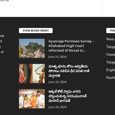
ెలంగాణ
EVEN MORE NEWS
PO
nal
News
Gyanvapi Permises Survey –
of
Allahabad High Court
g
Telug
informed of threat to...
 of
View
June 25, 2024
Telugu
మాతృ భూమి కోసం అద్వితీయ
Englis
పోరాటం సలిపిన ధీర వనిత రాణి
దుర్గావతి
Rasht
June 24, 2024
అక్కల్‌ కోట్‌ స్వామి వారిని
దర్శించుకున్న సరసంఘచాలక్
మోహన్ భాగవత్
June 24, 2024