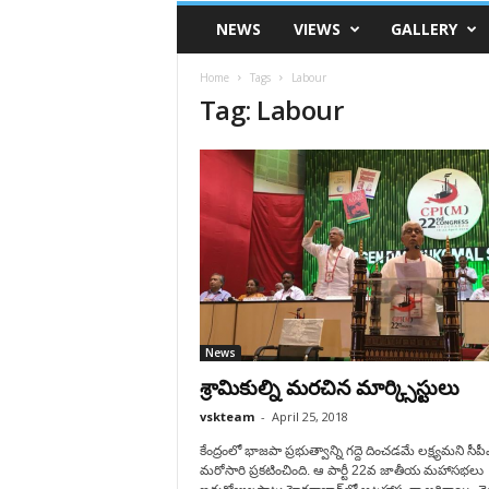
VSK
NEWS
VIEWS
GALLERY
Telangana
Home
Tags
Labour
Tag: Labour
News
శ్రామికుల్ని మరచిన మార్క్సిస్టులు
vskteam
-
April 25, 2018
కేంద్రంలో భాజపా ప్రభుత్వాన్ని గద్దె దించడమే లక్ష్యమని సీప
మరోసారి ప్రకటించింది. ఆ పార్టీ 22వ జాతీయ మహాసభలు