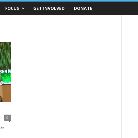
FOCUS
GET INVOLVED
DONATE
0
ీఎం