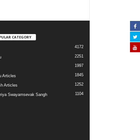
PULAR CATEGORY
4172
2251
u
1997
s
1845
 Articles
1252
h Articles
1104
riya Swayamsevak Sangh