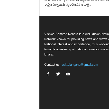
ఐదురోజులపాటు హైదరాబాద్‌లో అట్టహాసంగా జరిగాయి. త
రాష్ట్రం ఏర్పాటును వ్యతిరేకించిన ఆ పార్టీ...
Vishwa Samvad Kendra is a well known Natio
Network known for providing news and views 
National interest and importance, thus workin
towards awakening of national consciousness
Bharat.
Contact us:
vsktelangana@gmail.com