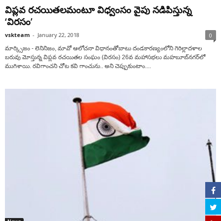
విప్లవ రచయితలమంటూ విధ్వంసం వైపు నడిపిస్తున్న
‘విరసం’
vskteam
-
January 22, 2018
0
మార్క్సిజం - లెనినిజం, మావో ఆలోచనా విధానంతోబాటు దండకారణ్యంలోని గెరిల్లాదళాల
బరువు మోస్తున్న విప్లవ రచయితల సంఘం (విరసం) 26వ మహాసభలు మహబూబ్‌నగర్‌లో
ముగిశాయి. రవిగాంచని చోట కవి గాంచును.. అని చెప్పుకుంటాం....