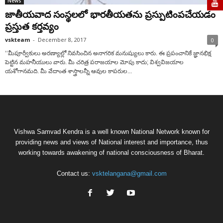
News
జాతీయవాద సంస్థలలో భారతీయతను ప్రస్పుటింపచేయడం
ప్రస్తుత కర్తవ్యం
vskteam
-
December 8, 2017
0
‘‘మీపూర్వీకులు అరణ్యాల్లో నివసించిన అనాగరిక మనుష్యులు కారు. ఈ ప్రపంచానికే జ్ఞానభిక్ష
పెట్టిన మహనీయులు వారు. మీ చరిత్ర పరాజయాల మోపు కాదు; విశ్వవిజయాల
యశోగానమది. మీ వేదాంత శాస్త్రాలన్నీ ఆవుల కాపరుల...
Vishwa Samvad Kendra is a well known National Network known for
providing news and views of National interest and importance, thus
working towards awakening of national consciousness of Bharat.
Contact us:
vsktelangana@gmail.com