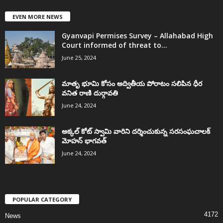
EVEN MORE NEWS
Gyanvapi Permises Survey – Allahabad High
Court informed of threat to...
June 25, 2024
మాతృ భూమి కోసం అద్వితీయ పోరాటం సలిపిన ధీర
వనిత రాణి దుర్గావతి
June 24, 2024
అక్కల్‌ కోట్‌ స్వామి వారిని దర్శించుకున్న సరసంఘచాలక్
మోహన్ భాగవత్
June 24, 2024
POPULAR CATEGORY
4172
News