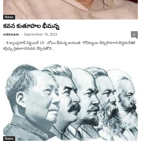
News
కవన కుతూహల భీమన్న
vskteam
-
September 19, 2023
0
- కె.శ్యాంప్రసాద్‌ సెప్టెంబ‌ర్ 19 - బోయి భీమన్న జయంతి 'గోచిపెట్టుట నేర్చుకొనగానె బిడ్డకుచేతికి
కర్రిచ్చు రైతులార!నడవ నేర్చినతోనె...
News