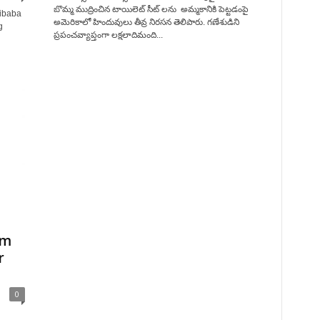
బొమ్మ ముద్రించిన టాయిలెట్ సీట్ లను అమ్మకానికి పెట్టడంపై
ibaba
అమెరికాలో హిందువులు తీవ్ర నిరసన తెలిపారు. గణేశుడిని
g
ప్రపంచవ్యాప్తంగా లక్షలాదిమంది...
om
r
0