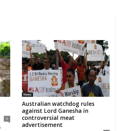
News
Australian watchdog rules
against Lord Ganesha in
controversial meat
0
advertisement
e