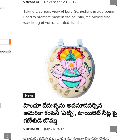
vskteam
-
November 24, 2017
0
uate
Taking a serious view of Lord Ganesha’s image being
used to promote meat in the country, the advertising
watchdog of Australia ruled that the...
News
d
హిందూ దేవుళ్ళను అవమానపర్చిన
అమెరికా కంపెనీ ‘ఎట్సి’, టాయిలెట్ సీట్ల పై
గణేశుడి బొమ్మ
vskteam
-
July 26, 2017
0
0
ఇ కామర్స్ కంపెనీ ఎట్సి డాట్ కామ్ హిందూ దేవుడైన గణేశుడి