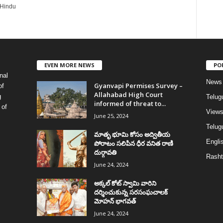
 Hindu
EVEN MORE NEWS
PO
nal
News
Gyanvapi Permises Survey –
of
Allahabad High Court
g
Telug
informed of threat to...
 of
View
June 25, 2024
Telugu
మాతృ భూమి కోసం అద్వితీయ
Englis
పోరాటం సలిపిన ధీర వనిత రాణి
దుర్గావతి
Rasht
June 24, 2024
అక్కల్‌ కోట్‌ స్వామి వారిని
దర్శించుకున్న సరసంఘచాలక్
మోహన్ భాగవత్
June 24, 2024