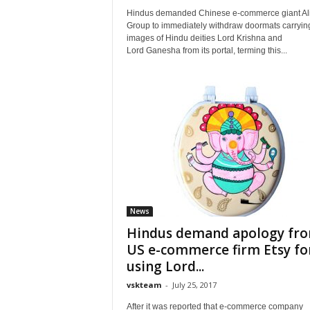
Hindus demanded Chinese e-commerce giant Al
Group to immediately withdraw doormats carryin
images of Hindu deities Lord Krishna and
Lord Ganesha from its portal, terming this...
News
Hindus demand apology fr
US e-commerce firm Etsy fo
using Lord...
vskteam
-
July 25, 2017
After it was reported that e-commerce company