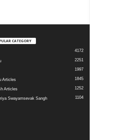
PULAR CATEGORY
4172
2251
u
1997
s
1845
 Articles
1252
h Articles
1104
riya Swayamsevak Sangh