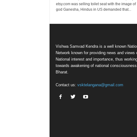
etsy.com was selling toilet seat with the image of
god Ganesha, Hindus in US demanded that...
Vishwa Samvad Kendra is a well known Natio
Network known for providing news and views 
National interest and importance, thus workin
towards awakening of national consciousness
Bharat.
Contact us:
vsktelangana@gmail.com