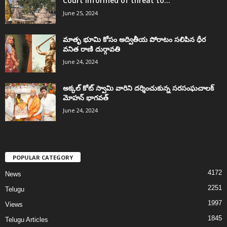
Court informed of threat to...
June 25, 2024
మాతృ భూమి కోసం అద్వితీయ పోరాటం సలిపిన ధీర
వనిత రాణి దుర్గావతి
June 24, 2024
అక్కల్‌ కోట్‌ స్వామి వారిని దర్శించుకున్న సరసంఘచాలక్
మోహన్ భాగవత్
June 24, 2024
POPULAR CATEGORY
4172
News
2251
Telugu
1997
Views
1845
Telugu Articles