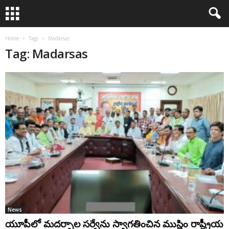
Home
Tags
Madarsas
Tag: Madarsas
News
యూపీలో మదర్సాల సర్వేను స్వాగతించిన ముస్లిం రాష్ట్రీయ