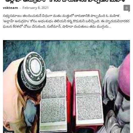
vskteam
-
February 8, 2021
0
సభ్యసమాజం తలదించుకునే విధంగా మతం మత్తులో దారుణానికి పాల్పడింది ఓ మహిళ.
'అల్లాహ్ అనుగ్రహం' కోసం అభంశుభం తెలియని కన్న కొడుకుని బలిచ్చింది. ఈ హృద‌యవిదార‌క‌ర
ఘట‌న కేర‌ళ‌లో చోటు చేసుకుంది. సులేమాన్‌, షాహిదా దంప‌తులు తమ ముగ్గురు...
News