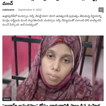
మంచ్
vskteam
-
September 9, 2022
0
ఉత్తరప్రదేశ్‌లో మదర్సాల సర్వే చేపట్టే దిశగా యోగి ఆదిత్యనాథ్ ప్రభుత్వం తీసుకున్న నిర్ణయాన్ని
ముస్లిం రాష్ట్రీయ మంచ్ స్వాగతించింది. మదర్సాల సర్వే చేపట్టడంతో ఎలాంటి హాని వాటిల్లదని
మంచ్ పేర్కొంది. అదే సందర్భంలో...
News
“అల్లాహ్ అనుగ్రహం” కోసం దారుణానికి పాల్పడిన మహిళ