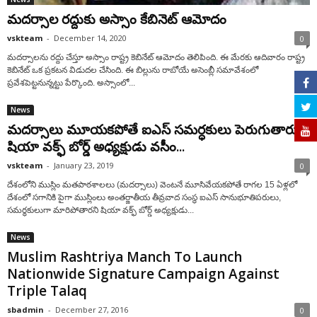
మ‌ద‌ర్సాల ర‌ద్దుకు అస్సాం కేబినెట్ ఆమోదం
vskteam
-
December 14, 2020
0
మ‌ద‌ర్సాలను ర‌ద్దు చేస్తూ అస్సాం రాష్ట్ర కెబినేట్ ఆమోదం తెలిపింది. ఈ మేర‌కు ఆదివారం రాష్ట్ర
కెబినేట్ ఒక ప్ర‌క‌ట‌న విడుద‌ల చేసింది. ఈ బిల్లును రాబోయే అసెంబ్లీ స‌మావేశంలో
ప్ర‌వేశ‌పెట్ట‌నున్న‌ట్టు పేర్కొంది. అస్సాంలో...
News
మదర్సాలు మూయకపోతే ఐఎస్ సమర్ధకులు పెరుగుతారు –
షియా వక్ఫ్ బోర్డ్ అధ్యక్షుడు వసీం...
vskteam
-
January 23, 2019
0
దేశంలోని ముస్లిం మతపాఠశాలలు (మదర్సాలు) వెంటనే మూసివేయకపోతే రాగల 15 ఏళ్లలో
దేశంలో సగానికి పైగా ముస్లింలు అంతర్జాతీయ తీవ్రవాద సంస్థ ఐఎస్ సానుభూతిపరులు,
సమర్ధకులుగా మారిపోతారని షియా వక్ఫ్ బోర్డ్ అధ్యక్షుడు...
News
Muslim Rashtriya Manch To Launch
Nationwide Signature Campaign Against
Triple Talaq
sbadmin
-
December 27, 2016
0