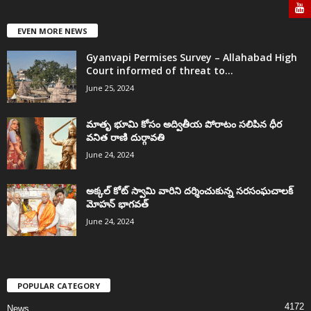
EVEN MORE NEWS
Gyanvapi Permises Survey – Allahabad High
Court informed of threat to...
June 25, 2024
మాతృ భూమి కోసం అద్వితీయ పోరాటం సలిపిన ధీర
వనిత రాణి దుర్గావతి
June 24, 2024
అక్కల్‌ కోట్‌ స్వామి వారిని దర్శించుకున్న సరసంఘచాలక్
మోహన్ భాగవత్
June 24, 2024
POPULAR CATEGORY
4172
News