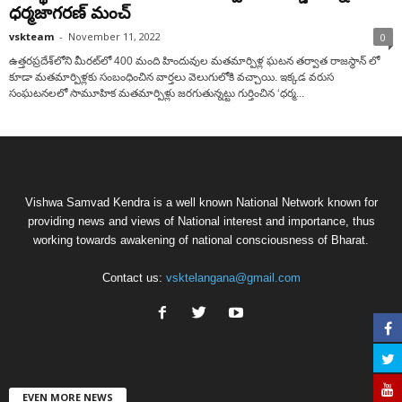
ధర్మజాగరణ్ మంచ్
vskteam
-
November 11, 2022
0
ఉత్తరప్రదేశ్‌లోని మీరట్‌లో 400 మంది హిందువుల మతమార్పిళ్ల ఘ‌ట‌న త‌ర్వాత రాజస్థాన్ లో
కూడా మ‌త‌మార్పిళ్ల‌కు సంబంధించిన వార్త‌లు వెలుగులోకి వ‌చ్చాయి. ఇక్కడ వరుస
సంఘటనలలో సామూహిక మతమార్పిళ్లు జ‌ర‌గుతున్న‌ట్టు గుర్తించిన ‘ధర్మ...
Vishwa Samvad Kendra is a well known National Network known for
providing news and views of National interest and importance, thus
working towards awakening of national consciousness of Bharat.
Contact us:
vsktelangana@gmail.com
EVEN MORE NEWS