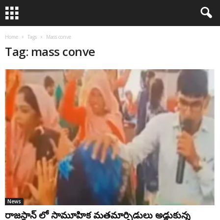
Home
Tags
Mass conve
Tag: mass conve
News
రాజ‌స్థాన్‌ లో సామూహిక మతమార్పిడులు అడ్డుకున్న