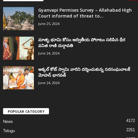
Gyanvapi Permises Survey – Allahabad High
Court informed of threat to...
June 25, 2024
మాతృ భూమి కోసం అద్వితీయ పోరాటం సలిపిన ధీర
వనిత రాణి దుర్గావతి
June 24, 2024
అక్కల్‌ కోట్‌ స్వామి వారిని దర్శించుకున్న సరసంఘచాలక్
మోహన్ భాగవత్
June 24, 2024
POPULAR CATEGORY
4172
News
2251
Telugu