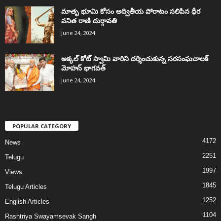
మాతృ భూమి కోసం అద్వితీయ పోరాటం సలిపిన ధీర
వనిత రాణి దుర్గావతి
June 24, 2024
అక్కల్‌ కోట్‌ స్వామి వారిని దర్శించుకున్న సరసంఘచాలక్
మోహన్ భాగవత్
June 24, 2024
POPULAR CATEGORY
4172
News
2251
Telugu
1997
Views
1845
Telugu Articles
1252
English Articles
1104
Rashtriya Swayamsevak Sangh