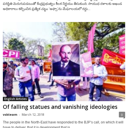
పరిస్థితి మెరుగుపడటంతో కేంద్రప్రభుత్వం కీలక నిర్ణయం తీసుకుంది. సాయుధ దళాలకు అఖండ
అధికారాలు కల్పించిన ప్రత్యేక చట్టం ‘అఫ్సా’ను మేఘాలయలో రద్దు...
English Articles
Of falling statues and vanishing ideologies
vskteam
-
March 12, 2018
0
The people in the North-East have responded to the BJP’s call, on which it will
have to deliver, that it is development that is...