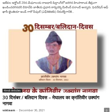
ఇటీవ‌ల అక్టోబర్ 28న‌ మేఘాలయ రాజధాని షిల్లాంగ్‌లో జరిగిన హింసాకాండ తీవ్రంగా
ఖండించదగినద‌ని విహెచ్‌పి జాతీయ ప్ర‌ధాన కార్య‌ద‌ర్శి మిలింద్‌ పరాండే అన్నారు. ఫెడరేషన్ ఆఫ్
ఖాసీ-జైంతియా అండ్ గారో పీపుల్ (ఎఫ్‌కెజెజిపి) నిరుద్యోగానికి...
Hindi Articles
30 दिसंबर / बलिदान दिवस – मेघालय का क्रांतिवीर उक्यांग
नागवा
vskteam
-
December 30, 2021
0