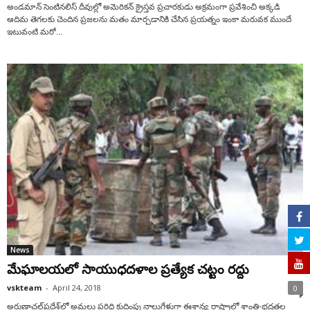
అండమాన్ సెంటినలిస్ దీవుల్లో అమెరికన్ క్రైస్తవ ప్రచారకుడు అక్రమంగా ప్రవేశించి అక్కడి
ఆదిమ తెగలకు చెందిన ప్రజలను మతం మార్చడానికి చేసిన ప్రయత్నం ఇంకా మరువక ముందే
ఇటువంటి మరో...
News
మేఘాలయలో సాయుధదళాల ప్రత్యేక చట్టం రద్దు
vskteam
-
April 24, 2018
0
అరుణాచల్‌ప్రదేశ్‌లో అమలు పరిధి కుదింపు నాలుగేళ్లుగా ఈశాన్య రాష్ట్రాల్లో శాంతి-భద్రతల