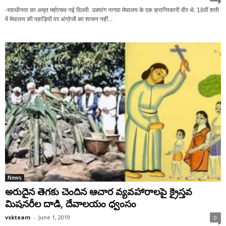
-स्वाधीनता का अमृत महोत्सव नई दिल्ली. उक्यांग नागवा मेघालय के एक क्रान्तिकारी वीर थे. 18वीं शती
में मेघालय की पहाड़ियों पर अंग्रेजों का शासन नहीं...
News
అరుదైన తెగకు చెందిన ఆచార వ్యవహారాలపై క్రైస్తవ
మిషనరీల దాడి, దేవాలయం ధ్వంసం
vskteam
-
June 1, 2019
0