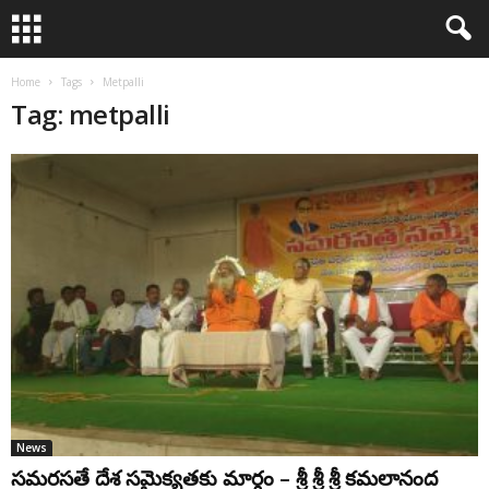
Home
Tags
Metpalli
Tag: metpalli
News
సమరసతే దేశ సమైక్యతకు మార్గం – శ్రీ శ్రీ శ్రీ కమలానంద