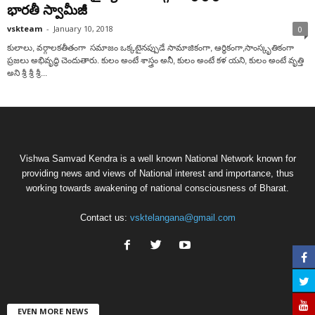
భారతీ స్వామీజీ
vskteam
-
January 10, 2018
0
కులాలు, వర్గాలకతీతంగా సమాజం ఒక్కటైనప్పుడే సామాజికంగా, ఆర్థికంగా,సాంస్కృతికంగా
ప్రజలు అభివృద్ధి చెందుతారు. కులం అంటే శాస్త్రం అనీ, కులం అంటే కళ యని, కులం అంటే వృత్తి
అని శ్రీ శ్రీ శ్రీ...
Vishwa Samvad Kendra is a well known National Network known for
providing news and views of National interest and importance, thus
working towards awakening of national consciousness of Bharat.
Contact us:
vsktelangana@gmail.com
EVEN MORE NEWS