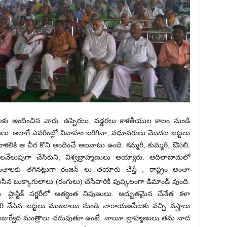
జలకు అందించిన వారు. ఉప్పెరలు, వడ్డరలు కాకతీయుల కాలం నుండి
పుణులు. అలాగే ఎవరింట్లో వివాహం జరిగినా, వధూవరులు మొదట బట్టలు
సే చాకలికి ఆ చీర కొని అందించే అలవాటు ఉంది. కమ్మరి, కుమ్మరి, ఔసలి,
్మ ఇలవేలుపుగా చేసికుని, విశ్వబ్రాహ్మణులు అయ్యారు. ఆదిలాబాదులో
ాలకు తగినట్లుగా రంజన్ లు తయారు చేస్తే , రాష్ట్రం అంతా
లసిన బుక్కాగులాలు (రంగులు) చేసేవారికి పుష్కలంగా డిమాండ్ వుంది.
. ప్లాస్టిక్ సర్జరీలో అత్యంత నిపుణులు. అద్భుతమైన చేనేత కళా
ీరి నేసిన బట్టలు ముంబాయి నుండి నారాయణపేటకు వచ్చి వస్త్రాలు
డిలో యజుర్వేద మంత్రాలు చదువుతూ ఉంటే, నాయీ బ్రాహ్మణులు తమ నాద