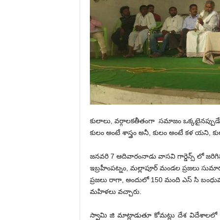
కులాలు, వర్గాలకతీతంగా సమాజం ఒక్కటైనప్పుడే స
కులం అంటే శాస్త్రం అనీ, కులం అంటే కళ యని, కులం 
జనవరి 7 ఆదివారంనాడు వాసవి గార్డెన్స్ లో జరిగ
ఇబ్రహీంపట్నం, మల్లాపూర్ మండల ప్రజలు సుమారు 4
ప్రజలు రాగా, అందులో 150 మంది ఎస్ సి బంధు
మహిళలు వచ్చారు.
స్వామి జి మాట్లాడుతూ కోమట్లు దేశ విదేశాలలో 