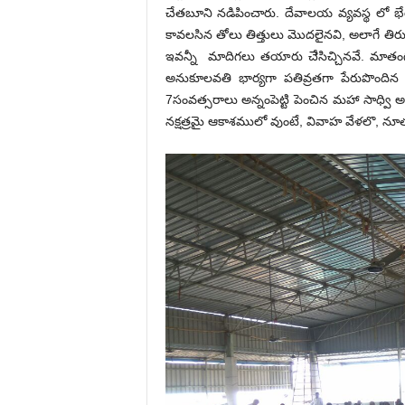
చేతబూని నడిపించారు. దేవాలయ వ్యవస్థ లో భేర
కావలసిన తోలు తిత్తులు మొదలైనవి, అలాగే తిరుపతి 
ఇవన్నీ మాదిగలు తయారు చేెసిచ్చినవే. మాతంగ 
అనుకూలవతి భార్యగా పతివ్రతగా పేరుపొందిన అ
7సంవత్సరాలు అన్నంపెట్టి పెంచిన మహా సాధ్వి
నక్షత్రమై ఆకాశములో వుంటే, వివాహ వేళలొ, నూతన