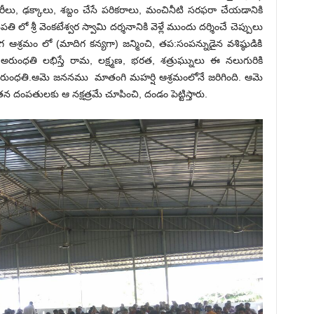
ీలు, ఢక్కాలు, శబ్దం చేసే పరికరాలు, మంచినీటి సరఫరా చేయడానికి
లో శ్రీ వెంకటేశ్వర స్వామి దర్శనానికి వెళ్లే ముందు దర్శించే చెప్పులు
ఆశ్రమం లో (మాదిగ కన్యగా) జన్మించి, తప:సంపన్నుడైన వశిష్ఠుడికి
రుంధతి లభిస్తే రామ, లక్ష్మణ, భరత, శత్రుఘ్నులు ఈ నలుగురికి
 అరుంధతి.ఆమె జననము మాతంగి మహర్షి ఆశ్రమంలోనే జరిగింది‌. ఆమె
 దంపతులకు ఆ నక్షత్రమే చూపించి, దండం పెట్టిస్తారు.