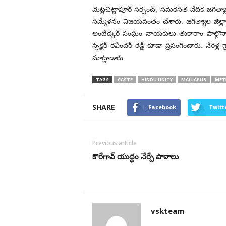
మెట్లచిట్టాపూర్ సర్పంచ్, సమరసత వేదిక జగిత్యాల 
సమ్మేళనం విజయవంతం చేశారు. జగిత్యాల జిల్లా అ
అంబేద్కర్ సంఘం నాయకులు తుకారాం పాల్గొన్నారు
స్పెక్టర్ రవీందర్ రెడ్డి కూడా ప్రసంగించారు. నేరె
మాట్లాడారు.
TAGS
CASTE
HINDU UNITY
MALLAPUR
MET
SHARE
Facebook
Twitt
Previous article
కొరేగావ్ యుద్ధం నేర్పే పాఠాలు
vskteam