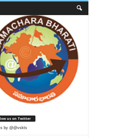
low us on Twitter
ts by @@vskts