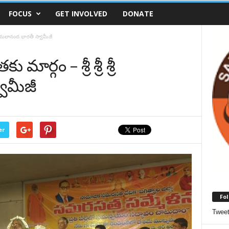
FOCUS
GET INVOLVED
DONATE
రీ కమలానంద భారతీ స్వామీజీ
ర్గం – శ్రీ శ్రీ శ్రీ
ామీజీ
er
Fol
Twee