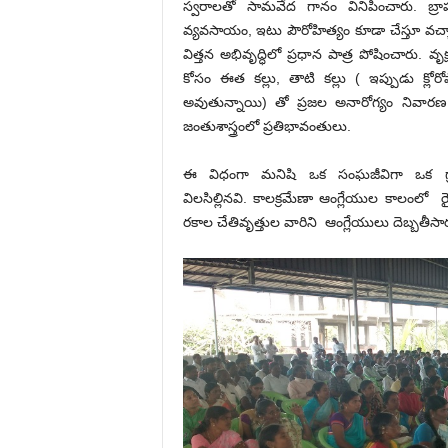
స్వరాలతో సామవేద గానం వినిపించారు. 
వ్యవసాయం, ఇటు పౌరోహిత్యం కూడా చేస్తూ వచ్చ
విత్తన అభివృద్ధిలో ప్రధాన పాత్ర పోషించారు. వృ
కోసం ఈత కల్లు, తాటి కల్లు ( ఇప్పుడు క్ల
అవుతున్నాయి) తో ప్రజల అనారోగ్యం నివారణ 
జంతుశాస్త్రంలో ప్రతిభావంతులు.
ఈ విధంగా మనిషి ఒక సంఘజీవిగా ఒక గ్రా
విలసిల్లినవి. కాలక్రమేణా ఆంగ్లేయుల కాలంలో రైతు
రకాల చేతివృత్తుల వారిని ఆంగ్లేయులు దెబ్బతీసార