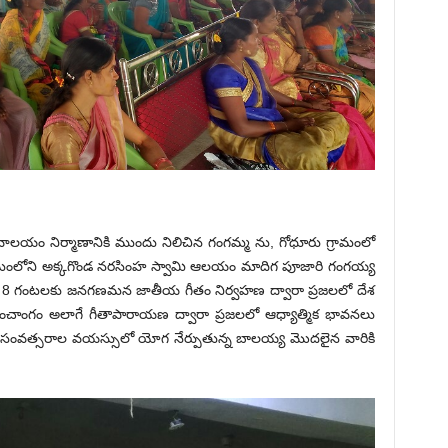
 శివాలయం నిర్మాణానికి ముందు నిలిచిన గంగమ్మ ను, గోధూరు గ్రామంలో
్రామంలోని అక్కగొండ నరసింహ స్వామి ఆలయం మాదిగ పూజారి గంగయ్య
 ఉదయం 8 గంటలకు జనగణమన జాతీయ గీతం నిర్వహణ ద్వారా ప్రజలలో దేశ
్, పంచాంగం అలాగే గీతాపారాయణ ద్వారా ప్రజలలో ఆధ్యాత్మిక భావనలు
యణ,94 సంవత్సరాల వయస్సులో యోగ నేర్పుతున్న బాలయ్య మొదలైన వారికి