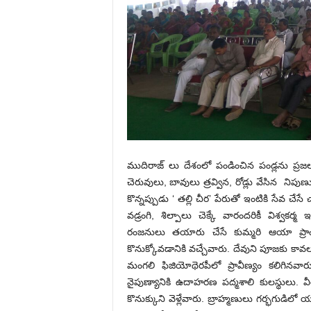
ముదిరాజ్ లు దేశంలో పండించిన పండ్లను ప్ర
చెరువులు, బావులు త్రవ్విన, రోడ్లు వేసిన ని
కొన్నప్పుడు ‘ తల్లి చీర’ పేరుతో ఇంటికి సేవ చే
వడ్రంగి, శిల్పాలు చెక్కే వారందరికీ విశ్వకర
రంజనులు తయారు చేసే కుమ్మరి ఆయా ప్రాంత
కొనుక్కోవడానికి వచ్చేవారు. దేవుని పూజకు కావ
మంగలి ఫిజియోథెరపీలో ప్రావీణ్యం కలిగినవారు
నైపుణ్యానికి ఉదాహరణ పద్మశాలి కులస్థులు. వ
కొనుక్కుని వెళ్లేవారు. బ్రాహ్మణులు గర్భగు