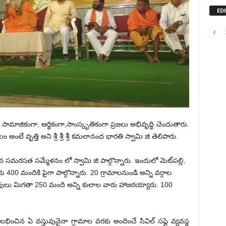
ED
ామాజికంగా, ఆర్థికంగా,సాంస్కృతికంగా ప్రజలు అభివృద్ధి చెందుతారు.
అంటే వృత్తి అని శ్రీ శ్రీ శ్రీ కమలానంద భారతి స్వామి జి తెలిపారు.
ిన సమరసత సమ్మేళనం లో స్వామి జి పాల్గొన్నారు. ఇందులో మెట్‌పల్లి,
00 మందికి పైగా పాల్గొన్నారు. 20 గ్రామాలనుండి అన్ని వర్గాల
వులు మిగతా 250 మంది అన్ని కులాల వారు హాజరయ్యారు. 100
లభించిన ఏ వస్తువునైనా గ్రామాల వరకు అందించే సివిల్ సప్లై వ్యవస్థ