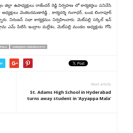
జిల్లా ఉపాధ్యక్షులు రాజేందర్ రెడ్డి నిర్వహణ లో కార్యకర్తలు పనిచేసి
ధ్యక్షులు వెంకటరమణారెడ్డి , కార్యదర్శి గంగాధర్, బండ లింగాపూర్
. నిరంజన్ సభా కార్యక్రమం నిర్వహించారు. మెట్‌పల్లి సర్కిల్ ఇన్
ళ్ల గ్రామ ఎమ్ పిటిసి ఇంద్రాల మల్లేశం, మెట్‌పల్లి మండల అధ్యక్షుడు గోపి
PALLI
SAMAJIKA SAMARASATA
er
Next article
St. Adams High School in Hyderabad
turns away student in ‘Ayyappa Mala’