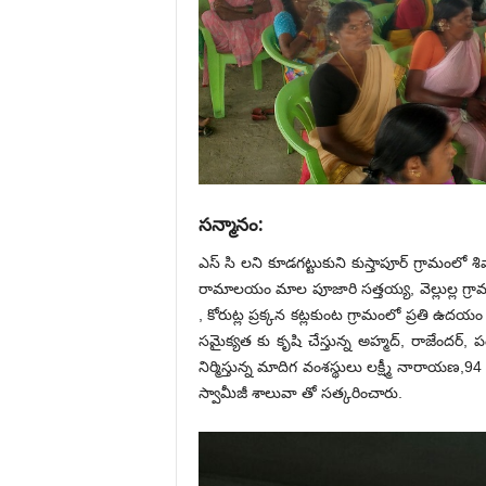
సన్మానం:
ఎస్ సి లని కూడగట్టుకుని కుస్తాపూర్ గ్రామంలో
రామాలయం మాల పూజారి సత్తయ్య, వెల్లుల్ల గ
, కోరుట్ల ప్రక్కన కట్లకుంట గ్రామంలో ప్రతి
సమైక్యత కు కృషి చేస్తున్న అహ్మద్, రాజేందర
నిర్మిస్తున్న మాదిగ వంశస్థులు లక్ష్మీ నారా
స్వామీజీ శాలువా తో సత్కరించారు.