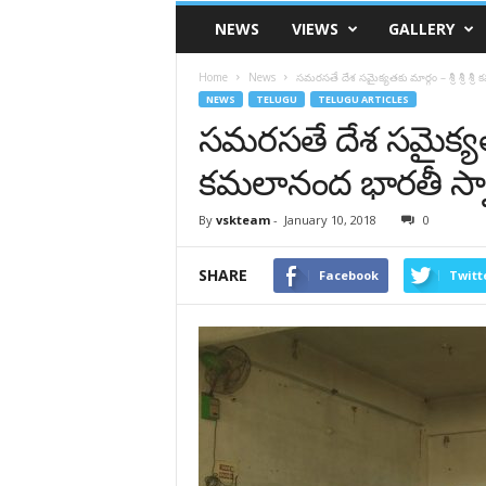
VSK
NEWS
VIEWS
GALLERY
Telangana
Home
News
సమరసతే దేశ సమైక్యతకు మార్గం – శ్రీ శ్రీ శ్
NEWS
TELUGU
TELUGU ARTICLES
సమరసతే దేశ సమైక్యతకు మా
కమలానంద భారతీ స్వ
By
vskteam
-
January 10, 2018
0
SHARE
Facebook
Twitt