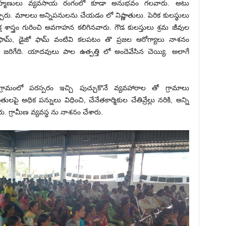
బ్రాహ్మణులు వ్యవసాయ రంగంలో కూడా అనుభవం గలవారు. అటు
ారు. మాలలు అన్నిపనులను చేయడం లో నిష్ణాతులు. పెరిక కులస్థులు
క్ష శాస్త్రం గురించి అవగాహన కలిగినవారు. గౌడ కులస్తులు శ్రమ జీవుల
ోరోఫామ్, డైజో ఫామ్ వంటివి కలపటం తొ ప్రజల ఆరోగ్యాలు నాశనం
జరిగేది. యాదవులు పాల ఉత్పత్తి లో అందెవేసిన చెయ్యి. అలాగే
మంలో పరస్పరం ఇచ్చి పుచ్చుకొనే వ్యవహారాల తో గ్రామాలు
లపై అధిక పన్నులు విధించి, చేనేతకార్మికుల చేతివ్రేల్లు నరికి, అన్ని
ు. గ్రామీణ వ్యవస్థ ను నాశనం చేశారు.