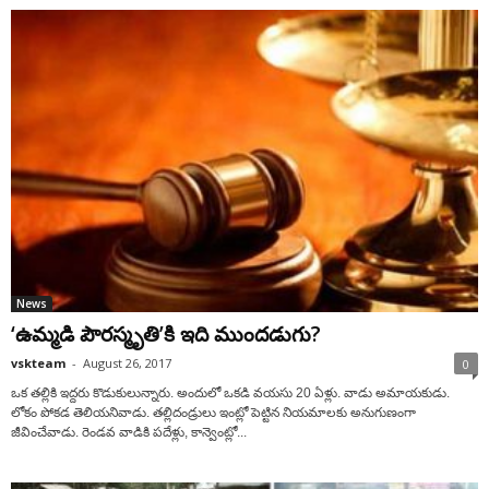
News
‘ఉమ్మడి పౌరస్మృతి’కి ఇది ముందడుగు?
vskteam
-
August 26, 2017
0
ఒక తల్లికి ఇద్దరు కొడుకులున్నారు. అందులో ఒకడి వయసు 20 ఏళ్లు. వాడు అమాయకుడు.
లోకం పోకడ తెలియనివాడు. తల్లిదండ్రులు ఇంట్లో పెట్టిన నియమాలకు అనుగుణంగా
జీవించేవాడు. రెండవ వాడికి పదేళ్లు, కాన్వెంట్లో...