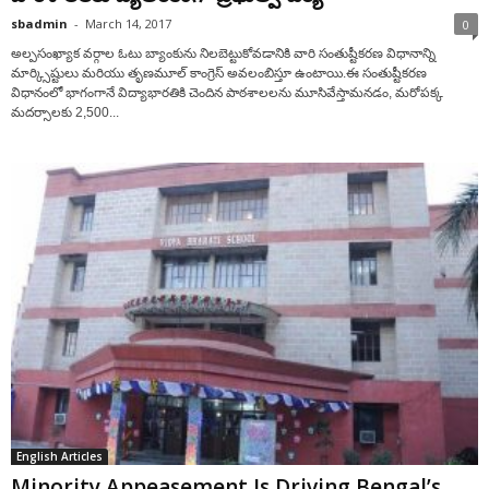
sbadmin
-
March 14, 2017
0
అల్పసంఖ్యాక వర్గాల ఓటు బ్యాంకును నిలబెట్టుకోవడానికి వారి సంతుష్టీకరణ విధానాన్ని
మార్క్సిష్టులు మరియు తృణమూల్ కాంగ్రెస్ అవలంబిస్తూ ఉంటాయి.ఈ సంతుష్టీకరణ
విధానంలో భాగంగానే విద్యాభారతికి చెందిన పాఠశాలలను మూసివేస్తామనడం, మరోపక్క
మదర్సాలకు 2,500...
English Articles
Minority Appeasement Is Driving Bengal’s