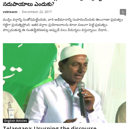
సదుపాయాలు ఎందుకు?
vskteam
-
December 22, 2017
0
ముస్లిం వర్గాన్ని సంతోషపెట్టేందుకు, వారి అభిమానాన్ని సంపాదించేందుకు తెలంగాణా ప్రభుత్వం
గట్టిగా ప్రయత్నిస్తోంది. ఇతర వర్గాల ప్రయోజనాలను కూడా పణంగా పెట్టి ప్రభుత్వం
పాల్పడుతున్న ఈ సంతుష్టీకరణపట్ల అప్పుడే పలు విమర్శలు వస్తున్నాయి. విధాన...
English Articles
Telangana: Usurping the discourse