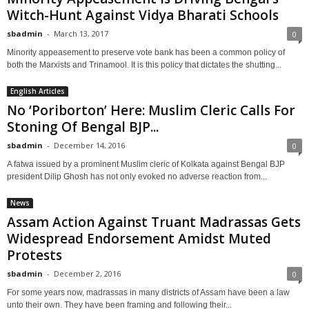
Witch-Hunt Against Vidya Bharati Schools
sbadmin
-
March 13, 2017
0
Minority appeasement to preserve vote bank has been a common policy of
both the Marxists and Trinamool. It is this policy that dictates the shutting...
English Articles
No ‘Poriborton’ Here: Muslim Cleric Calls For
Stoning Of Bengal BJP...
sbadmin
-
December 14, 2016
0
A fatwa issued by a prominent Muslim cleric of Kolkata against Bengal BJP
president Dilip Ghosh has not only evoked no adverse reaction from...
News
Assam Action Against Truant Madrassas Gets
Widespread Endorsement Amidst Muted
Protests
sbadmin
-
December 2, 2016
0
For some years now, madrassas in many districts of Assam have been a law
unto their own. They have been framing and following their...