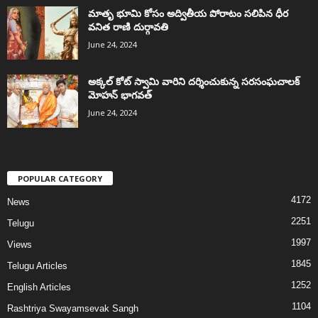
మాతృ భూమి కోసం అద్వితీయ పోరాటం సలిపిన ధీర
వనిత రాణి దుర్గావతి
June 24, 2024
అక్కల్‌ కోట్‌ స్వామి వారిని దర్శించుకున్న సరసంఘచాలక్
మోహన్ భాగవత్
June 24, 2024
POPULAR CATEGORY
4172
News
2251
Telugu
1997
Views
1845
Telugu Articles
1252
English Articles
1104
Rashtriya Swayamsevak Sangh