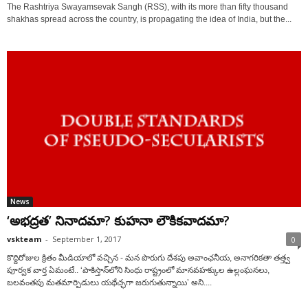
The Rashtriya Swayamsevak Sangh (RSS), with its more than fifty thousand
shakhas spread across the country, is propagating the idea of India, but the...
News
‘అభద్రత’ నినాదమా? కుహనా లౌకికవాదమా?
vskteam
-
September 1, 2017
0
కొద్దిరోజుల క్రితం మీడియాలో వచ్చిన - మన పొరుగు దేశపు అవాంఛనీయ, అనాగరికతా తత్త్వ
పూర్వక వార్త ఏమంటే.. ‘పాకిస్తాన్‌లోని సింధు రాష్ట్రంలో మానవహక్కుల ఉల్లంఘనలు,
బలవంతపు మతమార్పిడులు యథేచ్ఛగా జరుగుతున్నాయి’ అని....