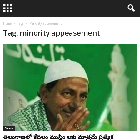
Home
Tags
Minority appeasement
Tag: minority appeasement
News
తెలంగాణలో కేవలం ముస్లిం లకు మాత్రమే ప్రత్యేక