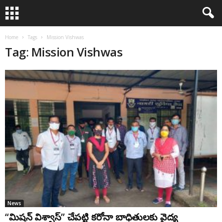
Home
Tags
Mission Vishwas
Tag: Mission Vishwas
News
“మిషన్ విశ్వాస్” చేపట్టి కరోనా బాధితులకు వైద్య