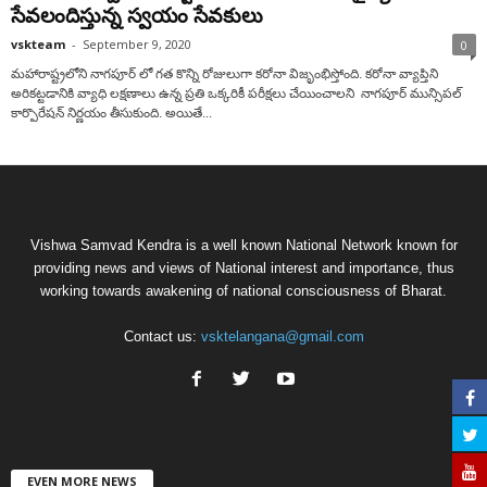
సేవలందిస్తున్న స్వయం సేవకులు
vskteam
-
September 9, 2020
0
మహారాష్ట్రలోని నాగపూర్ లో గత కొన్ని రోజులుగా కరోనా విజృంభిస్తోంది. కరోనా వ్యాప్తిని
అరికట్టడానికి వ్యాధి లక్షణాలు ఉన్న ప్రతి ఒక్కరికీ పరీక్షలు చేయించాలని నాగపూర్ మున్సిపల్
కార్పొరేషన్ నిర్ణయం తీసుకుంది. అయితే...
Vishwa Samvad Kendra is a well known National Network known for
providing news and views of National interest and importance, thus
working towards awakening of national consciousness of Bharat.
Contact us:
vsktelangana@gmail.com
EVEN MORE NEWS