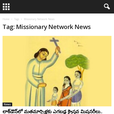
Home
Tags
Missionary Network News
Tag: Missionary Network News
News
లాక్‌డౌన్‌లో మ‌త‌మార్పిళ్ల‌కు ఎగ‌బ‌డ్డ క్రైస్త‌వ మిష‌న‌రీలు..