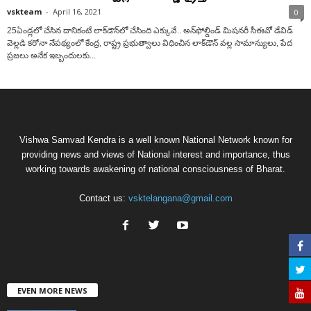
vskteam
-
April 16, 2021
0
25ఏండ్ల‌లో చేసిన దానికంటే లాక్‌డౌన్‌లో చేసింది ఎక్కువే.. అన్‌ఫోల్డిండ్ మిష‌న‌రీ సీఈవో డేవిడ్
వెల్ల‌డి క‌రోనా నేప‌థ్యంలో కేంద్ర‌, రాష్ట్ర ప్ర‌భుత్వాలు విధించిన లాక్‌డౌన్ వ‌ల్ల సామాన్యులు, పేద
ప్ర‌జ‌లు అనేక ఇబ్బందులకు...
Vishwa Samvad Kendra is a well known National Network known for
providing news and views of National interest and importance, thus
working towards awakening of national consciousness of Bharat.
Contact us:
vsktelangana@gmail.com
EVEN MORE NEWS