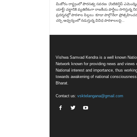
మిజోరం రాష్ట్రంలో పౌరసత్వ సవరణ (సిటిజెన్షిప్ ఎమెండ్మె
యాక్ట్) చట్టానికి వ్యతిరేకంగా రాజకీయ పార్టీలు సాగిస్తున్న న
ప్రదర్శనల్లో పాఠశాల పిల్లలు కూడా పాల్గొనేలా ప్రోత్సహించ
చర్చి ఆధ్వర్యంలో నడుస్తున్న వివిధ పాఠశాలలపై...
Vishwa Samvad Kendra is a well known Natio
Network known for providing news and views 
National interest and importance, thus workin
towards awakening of national consciousness
Bharat.
Contact us:
vsktelangana@gmail.com