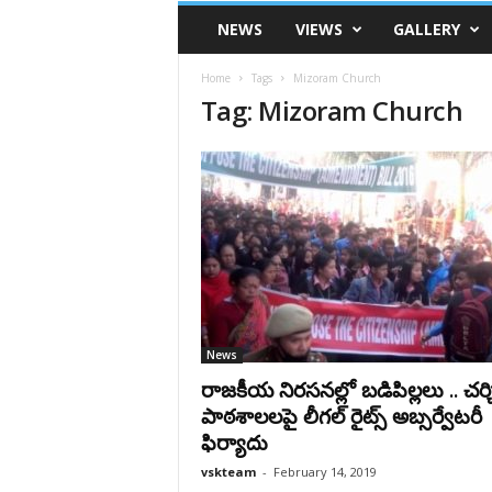
VSK
NEWS
VIEWS
GALLERY
Telangana
Home
Tags
Mizoram Church
Tag: Mizoram Church
News
రాజకీయ నిరసనల్లో బడిపిల్లలు .. చర్చ
పాఠశాలలపై లీగల్ రైట్స్ అబ్సర్వేటరీ
ఫిర్యాదు
vskteam
-
February 14, 2019