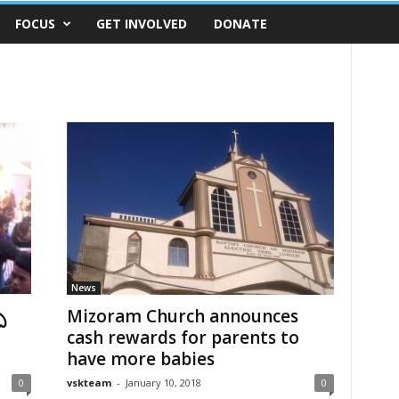
FOCUS
GET INVOLVED
DONATE
News
ి
Mizoram Church announces
cash rewards for parents to
have more babies
0
vskteam
-
January 10, 2018
0