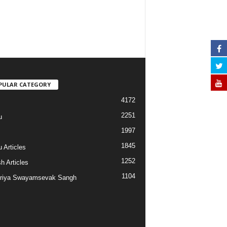
PULAR CATEGORY
4172
2251
u
1997
s
1845
 Articles
1252
h Articles
1104
riya Swayamsevak Sangh