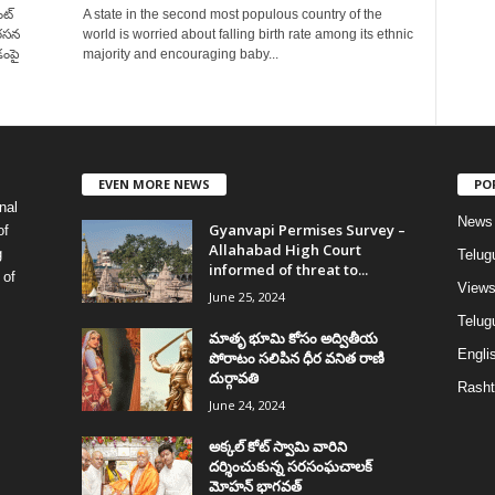
ంట్
A state in the second most populous country of the
ిరసన
world is worried about falling birth rate among its ethnic
డంపై
majority and encouraging baby...
EVEN MORE NEWS
PO
nal
News
Gyanvapi Permises Survey –
of
Allahabad High Court
g
Telug
informed of threat to...
 of
View
June 25, 2024
Telugu
మాతృ భూమి కోసం అద్వితీయ
Englis
పోరాటం సలిపిన ధీర వనిత రాణి
దుర్గావతి
Rasht
June 24, 2024
అక్కల్‌ కోట్‌ స్వామి వారిని
దర్శించుకున్న సరసంఘచాలక్
మోహన్ భాగవత్