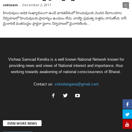
vskteam
-
December 2, 2017
0
హిందువులు అధిక సంఖ్యాకులుగా ఉండే భారతదేశంలో హిందువులకు చెందిన దేవాలయాల
నిర్వహణలో హిందువులకు ప్రాధాన్యం ఉండటం లేదు. వాటిపై ప్రభుత్వ పెత్తనం సాగుతోంది. కానీ
మైనారిటీ మతసంస్థల ప్రార్థనా స్థలాల నిర్వహణలో మైనారిటీలకు...
Vishwa Samvad Kendra is a well known National Network known for
providing news and views of National interest and importance, thus
working towards awakening of national consciousness of Bharat.
Contact us:
vsktelangana@gmail.com
EVEN MORE NEWS