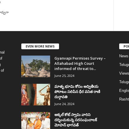
ఈ
ర్పుగా
EVEN MORE NEWS
PO
nal
News
Gyanvapi Permises Survey –
of
Allahabad High Court
g
Telug
informed of threat to...
 of
View
June 25, 2024
Telugu
మాతృ భూమి కోసం అద్వితీయ
Englis
పోరాటం సలిపిన ధీర వనిత రాణి
దుర్గావతి
Rasht
June 24, 2024
అక్కల్‌ కోట్‌ స్వామి వారిని
దర్శించుకున్న సరసంఘచాలక్
మోహన్ భాగవత్