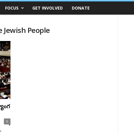
FOCUS
GET INVOLVED
DONATE
he Jewish People
యాంగ
0
ం