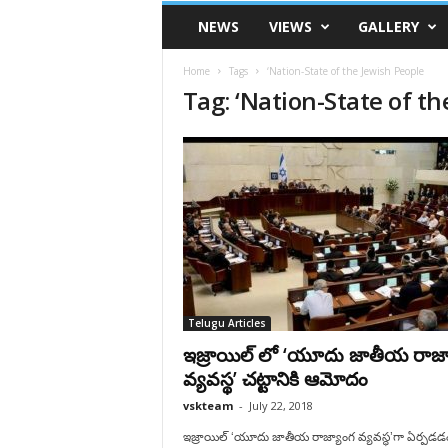
VSK
NEWS
VIEWS
GALLERY
Telangana
Home
Tags
‘Nation-State of the Jewish People
Tag: ‘Nation-State of t
Telugu Articles
ఇజ్రాయిల్ లో ‘యూదు జాతీయ రాజ్
వ్యవస్థ’ చట్టానికి ఆమోదం
vskteam
-
July 22, 2018
ఇజ్రాయిల్ ‘యూదు జాతీయ రాజ్యాంగ వ్యవస్థ’గా ఏర్పడడ