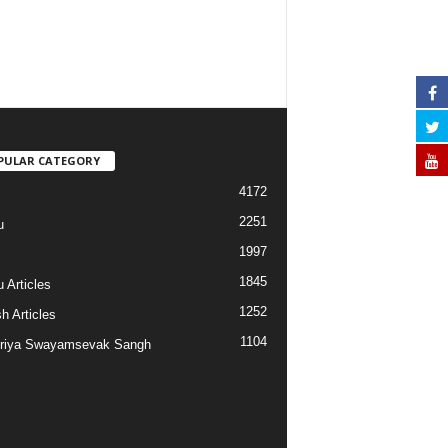
PULAR CATEGORY
4172
2251
u
1997
s
1845
 Articles
1252
h Articles
1104
riya Swayamsevak Sangh