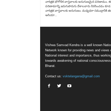
చారిత్రక భౌగోళిక వాస్తవాలకు అనుగుణమైన పరిణామం. 
పరిణామాన్ని ఇరుగుపొరుగు దేశాలవారు నిరసించడం కూడ
చారిత్రక వాస్తవాలకు అనుగుణం. మధ్యధరా సముద్రానికి తూ
ఆసియా...
Vishwa Samvad Kendra is a well known Natio
Network known for providing news and views 
National interest and importance, thus workin
towards awakening of national consciousness
Bharat.
Contact us:
vsktelangana@gmail.com