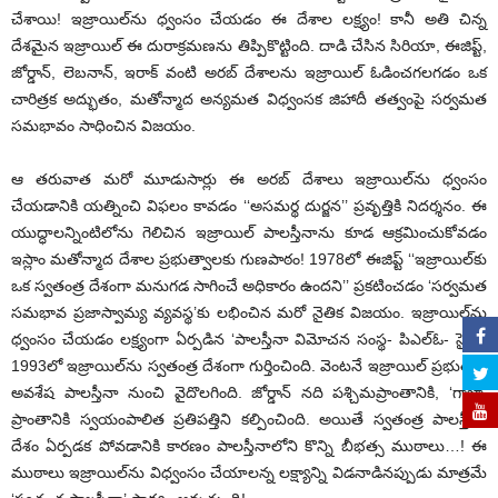
చేశాయి! ఇజ్రాయిల్‌ను ధ్వంసం చేయడం ఈ దేశాల లక్ష్యం! కానీ అతి చిన్న
దేశమైన ఇజ్రాయిల్ ఈ దురాక్రమణను తిప్పికొట్టింది. దాడి చేసిన సిరియా, ఈజిప్ట్,
జోర్డాన్, లెబనాన్, ఇరాక్ వంటి అరబ్ దేశాలను ఇజ్రాయిల్ ఓడించగలగడం ఒక
చారిత్రక అద్భుతం, మతోన్మాద అన్యమత విధ్వంసక జిహాదీ తత్వంపై సర్వమత
సమభావం సాధించిన విజయం.
ఆ తరువాత మరో మూడుసార్లు ఈ అరబ్ దేశాలు ఇజ్రాయిల్‌ను ధ్వంసం
చేయడానికి యత్నించి విఫలం కావడం ‘‘అసమర్థ దుర్జన’’ ప్రవృత్తికి నిదర్శనం. ఈ
యుద్ధాలన్నింటిలోను గెలిచిన ఇజ్రాయిల్ పాలస్తీనాను కూడ ఆక్రమించుకోవడం
ఇస్లాం మతోన్మాద దేశాల ప్రభుత్వాలకు గుణపాఠం! 1978లో ఈజిప్ట్ ‘‘ఇజ్రాయిల్‌కు
ఒక స్వతంత్ర దేశంగా మనుగడ సాగించే అధికారం ఉందని’’ ప్రకటించడం ‘సర్వమత
సమభావ ప్రజాస్వామ్య వ్యవస్థ’కు లభించిన మరో నైతిక విజయం. ఇజ్రాయిల్‌ను
ధ్వంసం చేయడం లక్ష్యంగా ఏర్పడిన ‘పాలస్తీనా విమోచన సంస్థ- పిఎల్‌ఓ- సైతం
1993లో ఇజ్రాయిల్‌ను స్వతంత్ర దేశంగా గుర్తించింది. వెంటనే ఇజ్రాయిల్ ప్రభుత్వం
అవశేష పాలస్తీనా నుంచి వైదొలగింది. జోర్డాన్ నది పశ్చిమప్రాంతానికి, ‘గాజా’
ప్రాంతానికి స్వయంపాలిత ప్రతిపత్తిని కల్పించింది. అయితే స్వతంత్ర పాలస్తీనా
దేశం ఏర్పడక పోవడానికి కారణం పాలస్తీనాలోని కొన్ని బీభత్స ముఠాలు…! ఈ
ముఠాలు ఇజ్రాయిల్‌ను విధ్వంసం చేయాలన్న లక్ష్యాన్ని విడనాడినప్పుడు మాత్రమే