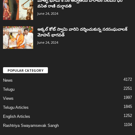
మాతృ భూమి కోసం అద్వితీయ పోరాటం సలిపిన ధీర
వనిత రాణి దుర్గావతి
June 24, 2024
అక్కల్‌ కోట్‌ స్వామి వారిని దర్శించుకున్న సరసంఘచాలక్
మోహన్ భాగవత్
June 24, 2024
POPULAR CATEGORY
4172
News
2251
Telugu
1997
Views
1845
Telugu Articles
1252
English Articles
1104
Rashtriya Swayamsevak Sangh