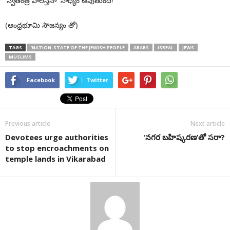
‘స్వతంత్ర పాలస్తీనా’ సాధ్యం అవుతుంది!
(ఆంధ్రభూమి సౌజన్యం తో)
TAGS
‘NATION-STATE OF THE JEWISH PEOPLE
ARABS
ISREAL
JEWS
MUSLIMS
Facebook
Twitter
Previous article
Next article
Devotees urge authorities
‘నగర బహిష్కరణ’తో సరా?
to stop encroachments on
temple lands in Vikarabad