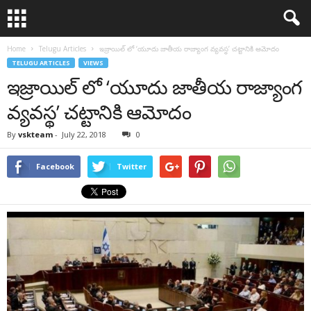
Home
Telugu Articles
ఇజ్రాయిల్ లో ‘యూదు జాతీయ రాజ్యాంగ వ్యవస్థ’ చట్టానికి ఆమోదం
TELUGU ARTICLES
VIEWS
ఇజ్రాయిల్ లో ‘యూదు జాతీయ రాజ్యాంగ
వ్యవస్థ’ చట్టానికి ఆమోదం
By
vskteam
-
July 22, 2018
0
Facebook
Twitter