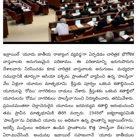
ఇజ్రాయిల్ ‘యూదు జాతీయ రాజ్యాంగ వ్యవస్థ’గా ఏర్పడడం చారిత్రక భౌగోళిక
వాస్తవాలకు అనుగుణమైన పరిణామం. ఈ పరిణామాన్ని ఇరుగుపొరుగు
దేశాలవారు నిరసించడం కూడ చారిత్రక వాస్తవాలకు అనుగుణం. మధ్యధరా
సముద్రానికి తూర్పుగా ఆసియా పశ్చిమ ప్రాంతంలో వ్యాపించి ఉన్న ‘పాలస్తీనా’
వేల ఏళ్లుగా యూదుల మాతృభూమి. క్రీస్తుకు పూర్వం ఒకటవ శతాబ్దినుంచి
యూదులపై ‘రోము’ నాగరికులు దాడులు చేశారు. క్రీస్తుశకం ఒకటవ శతాబ్దిలో
యూదులను ‘రోము’ నాగరికులు ‘పాలస్తీనా’నుంచి నిర్మూలించారు, తరిమివేశారు.
ప్రపంచమంతటా చెల్లాచెదురైన యూదులు ఇరవయ్యవ శతాబ్ది ఆరంభంనుంచి
తమ ప్రాచీన మాతృభూమికి తిరిగి వచ్చారు. 1948లో ఐక్యరాజ్యసమితి
‘పాలస్తీనా’ను విభజించి యూదు లు అధికంగా ఉన్న ప్రాంతాన్ని ఇజ్రాయిల్‌గాను,
అరబ్బీ ముస్లింలు అధికంగా ఉండిన ప్రాంతాలను కొత్త ‘పాలస్తీనా దేశం’గాను
ఏర్పాటుచేసింది. అందువల్ల ఇజ్రాయిల్ సహజంగానే ‘యూదు జాతీయుల