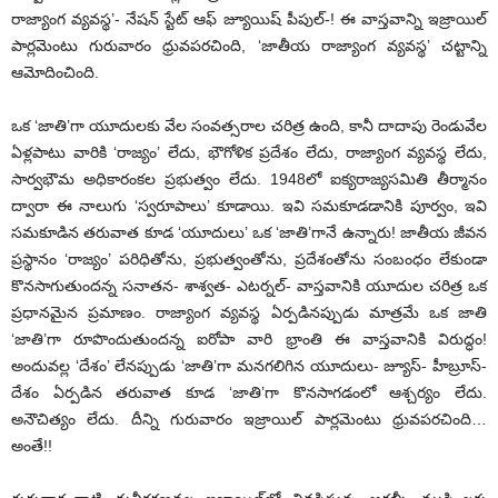
రాజ్యాంగ వ్యవస్థ’- నేషన్ స్టేట్ ఆఫ్ జ్యూయిష్ పీపుల్-! ఈ వాస్తవాన్ని ఇజ్రాయిల్
పార్లమెంటు గురువారం ధ్రువపరచింది, ‘జాతీయ రాజ్యాంగ వ్యవస్థ’ చట్టాన్ని
ఆమోదించింది.
ఒక ‘జాతి’గా యూదులకు వేల సంవత్సరాల చరిత్ర ఉంది, కానీ దాదాపు రెండువేల
ఏళ్లపాటు వారికి ‘రాజ్యం’ లేదు, భౌగోళిక ప్రదేశం లేదు, రాజ్యాంగ వ్యవస్థ లేదు,
సార్వభౌమ అధికారంకల ప్రభుత్వం లేదు. 1948లో ఐక్యరాజ్యసమితి తీర్మానం
ద్వారా ఈ నాలుగు ‘స్వరూపాలు’ కూడాయి. ఇవి సమకూడడానికి పూర్వం, ఇవి
సమకూడిన తరువాత కూడ ‘యూదులు’ ఒక ‘జాతి’గానే ఉన్నారు! జాతీయ జీవన
ప్రస్థానం ‘రాజ్యం’ పరిధితోను, ప్రభుత్వంతోను, ప్రదేశంతోను సంబంధం లేకుండా
కొనసాగుతుందన్న సనాతన- శాశ్వత- ఎటర్నల్- వాస్తవానికి యూదుల చరిత్ర ఒక
ప్రధానమైన ప్రమాణం. రాజ్యాంగ వ్యవస్థ ఏర్పడినప్పుడు మాత్రమే ఒక జాతి
‘జాతి’గా రూపొందుతుందన్న ఐరోపా వారి భ్రాంతి ఈ వాస్తవానికి విరుద్ధం!
అందువల్ల ‘దేశం’ లేనప్పుడు ‘జాతి’గా మనగలిగిన యూదులు- జ్యూస్- హీబ్రూస్-
దేశం ఏర్పడిన తరువాత కూడ ‘జాతి’గా కొనసాగడంలో ఆశ్చర్యం లేదు.
అనౌచిత్యం లేదు. దీన్ని గురువారం ఇజ్రాయిల్ పార్లమెంటు ధ్రువపరచింది…
అంతే!!