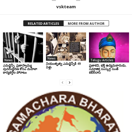
vskteam
RELATED ARTICLES
MORE FROM AUTHOR
News
News
Telugu Articles
నియంతృత్వ ఎమర్జెన్సీకి 49
ఎమర్జెన్సీ: ప్రజాస్వామ్య
ప్రజాకవి, భక్తి ఉద్యమకారుడు,
ఏళ్లు
పునరుద్ధరణ కోసం మహిళా
సమాజిక సంస్కర్త సంత్‌
కార్యకర్తల పోరాటం
కబీర్‌దాస్‌