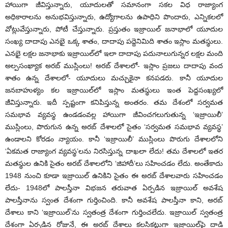
హాయిగా జీవిస్తున్నారు, యూదులతో సమానంగా సకల విధ రాజ్యాంగ
అధికారాలను అనుభవిస్తున్నారు, ఉద్యోగాలను ఉపాధిని పొందారు, ఎన్నికలలో
వోట్లువేస్తున్నారు, పోటీ చేస్తున్నారు. ప్రస్తుతం ఇజ్రాయిల్ జనాభాలో యూదుల
సంఖ్య దాదాపు ఎనభై ఒక్క శాతం, దాదాపు పద్దెనిమిది శాతం ఇస్లాం మతస్థులు.
ఎనభై లక్షల జనాభాకు ఇజ్రాయిల్‌లో ఇలా దాదాపు పదునాలుగున్నర లక్షల మంది
అల్పసంఖ్యాక అరబ్ ముస్లింలు! అరబ్ దేశాలలో- ఇస్లాం ప్రజలు దాదాపు వంద
శాతం ఉన్న దేశాలలో- యూదులు మచ్చుకైనా కనపడరు. కానీ యూదుల
జనబాహుళ్యం కల ఇజ్రాయిల్‌లో ఇస్లాం మతస్థులు ఇంత పెద్దసంఖ్యలో
జీవిస్తున్నారు. ఇదీ స్పష్టంగా కనిపిస్తున్న అంతరం. తమ దేశంలో సర్వమత
సమభావ వ్యవస్థ ఉండడంవల్ల హాయిగా జీవించగలుగుతున్న ‘ఇజ్రాయిలీ’
ముస్లింలు, పొరుగున ఉన్న అరబ్ దేశాలలో సైతం ‘సర్వమత సమభావ వ్యవస్థ’
ఉండాలని కోరడం న్యాయం. కానీ ‘ఇజ్రాయిలీ’ ముస్లింలు పొరుగు దేశాలలోని
‘ఏకమత రాజ్యాంగ వ్యవస్థ’లను నిరసిస్తున్న దాఖలా లేదు! తమ దేశాలలో ఇతర
మతస్థుల ఉనికి సైతం అరబ్ దేశాలలోని ‘జిహాదీ’లు సహించడం లేదు. అంతేకాదు
1948 నుంచి కూడా ఇజ్రాయిల్ ఉనికిని సైతం ఈ అరబ్ దేశాలవారు సహించడం
లేదు- 1948లో పాలస్తీనా విభజన తరువాత ఏర్పడిన ఇజ్రాయిల్ అవశేష
పాలస్తీనాను స్వంత దేశంగా గుర్తించింది. కానీ అవశేష పాలస్తీనా కాని, అరబ్
దేశాలు కాని ‘ఇజ్రాయిల్’ను స్వతంత్ర దేశంగా గుర్తించలేదు. ఇజ్రాయిల్ స్వతంత్ర
దేశంగా ఏర్పడిన రోజునే, ఈ అరబ్ దేశాలు కలసికట్టుగా ఇజ్రాయిల్‌పై దాడి