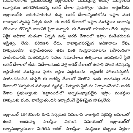
గురువారంనాటి ధ్రువీకరణవల్ల ఇజ్రాయిల్‌లో నివసిస్తున్న అరబ్బీ ముస్లింలకు
అన్యాయం జరిగిపోతుందన్న అరబ్ దేశాల ప్రభుత్వాల ‘భయం’ అర్థంలేనిది.
ఇజ్రాయిల్‌కు ఇరుగుపొరుగున ఉన్న అరబ్ దేశాలన్నింటిలోను ఇస్లాం మత
రాజ్యాంగ వ్యవస్థ ఏర్పడి ఉంది. ఈ అరబ్ దేశాలలో ఇస్లాం మతస్థులు దాదాపు
తొంబయి తొమ్మిది శాతానికి పైగా ఉన్నారు. ఈ దేశాలలో యూదులు లేరు. ఇస్లాం
ఏకైక అధికార మతంగా ఏర్పడి ఉన్న అరబ్ దేశాలలో ఇస్లాం మతేతరులకు
అస్తిత్వం లేదు, పరిగణన లేదు, రాజ్యాంగపరమైన అధికారాలు లేవు.
హక్కులులేవు. ఇస్లామేతరులు తమ మత సంప్రదాయాలను బహిరంగంగా
పాటించడానికి, మతపరమైన సభలు సమావేశాలు ఉత్సవాలు జరుపుకునే స్థితి
అరబ్ దేశాలలో లేదు. విదేశాలనుండి వెళ్లి అరబ్ దేశాలలో ఉపాధి పొంది జీవిస్తున్న
ఇస్లామేతర మతస్థులు సైతం ఇస్లాం పద్ధతులను- ఇష్టంలేక పోయినప్పటికీ-
పాటించవలసిన దుస్థితి ఈ అరబ్బీ దేశాలలో నెలకొని ఉంది. అందువల్ల తమ
దేశాలలో ‘సర్వమత సమభావ వ్యవస్థ’- సెక్యులర్ స్టేట్-ను ఏర్పాటుచేయని అరబ్
దేశాల ప్రభుత్వాలకు ‘ఇజ్రాయిల్’లో అల్పసంఖ్యాకులైన ఇస్లాం మతస్థుల
హక్కులకు భంగం వాటిల్లుతుందని ఆర్భాటించే నైతికమైన హక్కులేదు.
ఇజ్రాయిల్ 1948నుంచి కూడ సర్వమత సమభావ రాజ్యాంగ వ్యవస్థ అమలులో
ఉంది. అందువల్ల పాలస్తీనా విభజన సమయంలో ఇజ్రాయిల్‌లో
అల్పసంఖ్యాకులుగా మిగిలిన ఆరబ్- పాలస్తీనా- ముస్లింలు డెబ్బయి ఏళ్లుగా