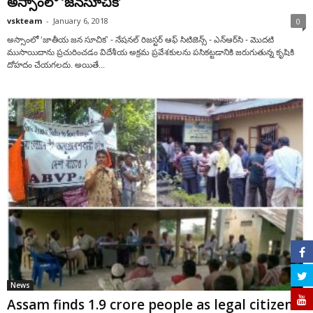
అస్సాంలో ‘జనసూచిక’
vskteam
-
January 6, 2018
0
అస్సాంలో ‘జాతీయ జన సూచిక’ - నేషనల్ రిజస్టర్ ఆఫ్ సిటిజెన్స్ - ఎన్‌ఆర్‌సి - మొదటి
ముసాయిదాను ప్రచురించడం విదేశీయ అక్రమ ప్రవేశకులను పసికట్టడానికి జరుగుతున్న కృషికి
దోహదం చేయగలదు. అయితే...
News
Assam finds 1.9 crore people as legal citizens