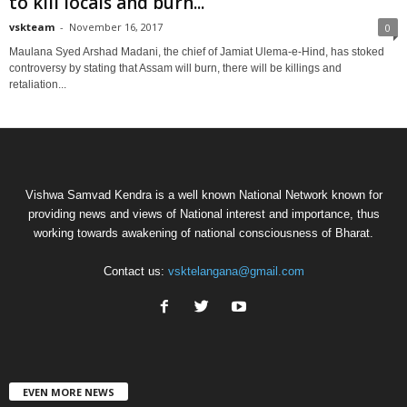
to kill locals and burn...
vskteam
-
November 16, 2017
0
Maulana Syed Arshad Madani, the chief of Jamiat Ulema-e-Hind, has stoked
controversy by stating that Assam will burn, there will be killings and
retaliation...
Vishwa Samvad Kendra is a well known National Network known for
providing news and views of National interest and importance, thus
working towards awakening of national consciousness of Bharat.
Contact us:
vsktelangana@gmail.com
EVEN MORE NEWS