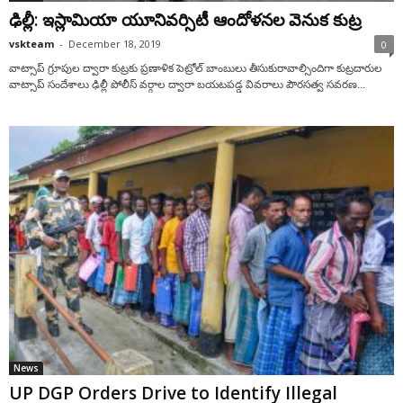
ఢిల్లీ: ఇస్లామియా యూనివర్సిటీ ఆందోళనల వెనుక కుట్ర
vskteam
-
December 18, 2019
0
వాట్సాప్ గ్రూపుల ద్వారా కుట్రకు ప్రణాళిక పెట్రోల్ బాంబులు తీసుకురావాల్సిందిగా కుట్రదారుల
వాట్సాప్ సందేశాలు ఢిల్లీ పోలీస్ వర్గాల ద్వారా బయటపడ్డ వివరాలు పౌరసత్వ సవరణ...
News
UP DGP Orders Drive to Identify Illegal