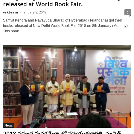
released at World Book Fair...
vskteam
-
January 8, 2018
0
Samvit Kendra and Navayuga Bharati of Hyderabad (Telangana) got their
books released at New Delhi World Book Fair 2018 on 8th January (Monday).
This book...
News
2018 ప్రపంచ పుస్తకమేళా లో నవయుగభారతి, సంవిత్