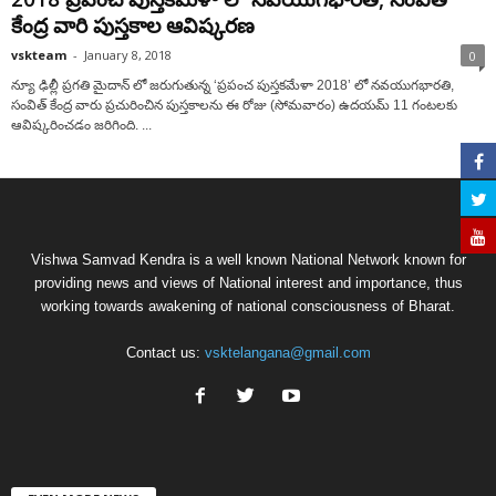
కేంద్ర వారి పుస్తకాల ఆవిష్కరణ
vskteam
-
January 8, 2018
0
న్యూ ఢిల్లీ ప్రగతి మైదాన్ లో జరుగుతున్న ‘ప్రపంచ పుస్తకమేళా 2018’ లో నవయుగభారతి,
సంవిత్ కేంద్ర వారు ప్రచురించిన పుస్తకాలను ఈ రోజు (సోమవారం) ఉదయమ్ 11 గంటలకు
ఆవిష్కరించడం జరిగింది. ...
Vishwa Samvad Kendra is a well known National Network known for
providing news and views of National interest and importance, thus
working towards awakening of national consciousness of Bharat.
Contact us:
vsktelangana@gmail.com