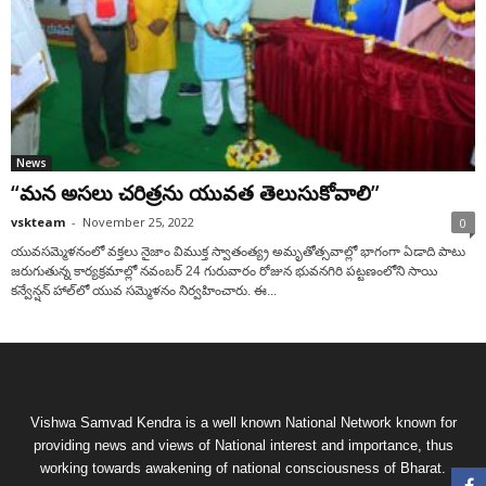
News
“మ‌న అస‌లు చ‌రిత్ర‌ను యువ‌త తెలుసుకోవాలి”
vskteam
-
November 25, 2022
0
యువ‌స‌మ్మెళ‌నంలో వ‌క్త‌లు నైజాం విముక్త స్వాతంత్య్ర అమృతోత్స‌వాల్లో భాగంగా ఏడాది పాటు
జ‌రుగుతున్న కార్య‌క్ర‌మాల్లో న‌వంబ‌ర్ 24 గురువారం రోజున భువ‌న‌గిరి ప‌ట్ట‌ణంలోని సాయి
క‌న్వేన్ష‌న్ హాల్‌లో యువ స‌మ్మెళ‌నం నిర్వ‌హించారు. ఈ...
Vishwa Samvad Kendra is a well known National Network known for
providing news and views of National interest and importance, thus
working towards awakening of national consciousness of Bharat.