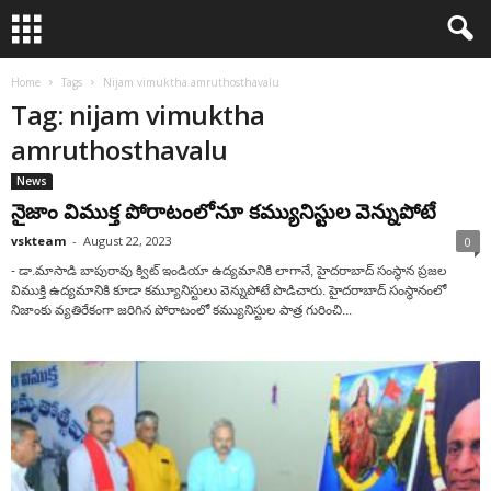
Home
Tags
Nijam vimuktha amruthosthavalu
Tag: nijam vimuktha
amruthosthavalu
News
నైజాం విముక్త పోరాటంలోనూ కమ్యునిస్టుల‌ వెన్నుపోటే
vskteam
-
August 22, 2023
0
- డా.మాసాడి బాపురావు క్విట్ ఇండియా ఉద్యమానికి లాగానే, హైదరాబాద్ సంస్థాన ప్రజల
విముక్తి ఉద్యమానికి కూడా కమ్యూనిస్టులు వెన్నుపోటే పొడిచారు. హైదరాబాద్ సంస్థానంలో
నిజాంకు వ్యతిరేకంగా జరిగిన పోరాటంలో కమ్యునిస్టుల పాత్ర గురించి...