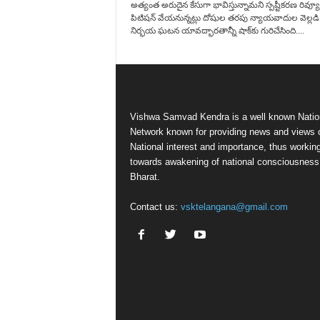
అత్యంత అరుదైన కేసుగా భావిస్తున్నామని స్పష్టీకరణ రివ్యూ
పిటిషన్‌ వేయనున్నట్లు దోషుల తరపు న్యాయవాదుల వెల్లడి
నిర్భయ ఘటన యావద్భారతాన్నీ షాక్‌కు గురిచేసింది....
Vishwa Samvad Kendra is a well known Natio
Network known for providing news and views 
National interest and importance, thus workin
towards awakening of national consciousness
Bharat.
Contact us:
vsktelangana@gmail.com