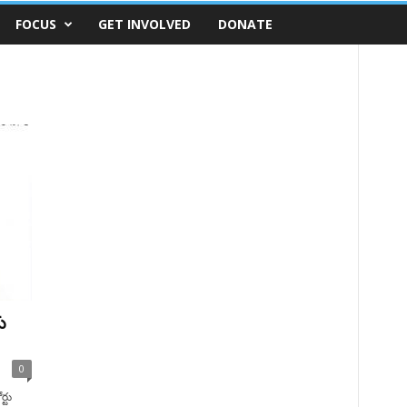
FOCUS
GET INVOLVED
DONATE
ు
0
్టు