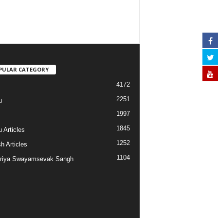
PULAR CATEGORY
4172
2251
u
1997
s
1845
 Articles
1252
h Articles
1104
riya Swayamsevak Sangh