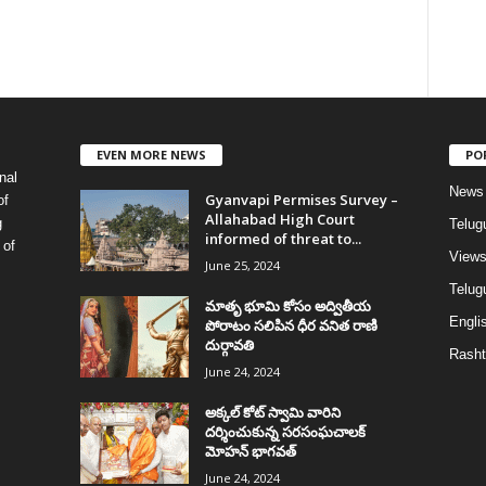
EVEN MORE NEWS
PO
nal
News
Gyanvapi Permises Survey –
of
Allahabad High Court
g
Telug
informed of threat to...
 of
View
June 25, 2024
Telugu
మాతృ భూమి కోసం అద్వితీయ
Englis
పోరాటం సలిపిన ధీర వనిత రాణి
దుర్గావతి
Rasht
June 24, 2024
అక్కల్‌ కోట్‌ స్వామి వారిని
దర్శించుకున్న సరసంఘచాలక్
మోహన్ భాగవత్
June 24, 2024