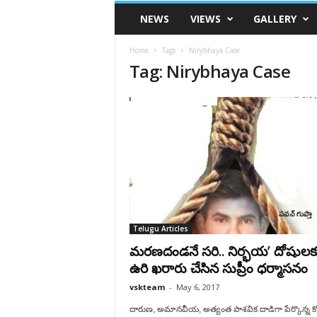
VSK
NEWS
VIEWS
GALLERY
Telangana
Home
Tags
Nirybhaya Case
Tag: Nirybhaya Case
Telugu Articles
మరణదండనే సరి.. నిర్భయ’ దోషులక
ఉరి ఖరారు చేసిన సుప్రీం ధర్మాసనం
vskteam
-
May 6, 2017
దారుణ, అమానవీయ, అత్యంత పాశవిక దాడిగా పేర్కొన్న కోర