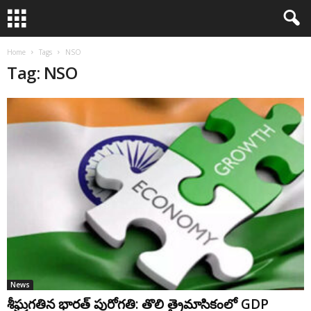
Home
Tags
NSO
Tag: NSO
News
శీఘ్రగతిన భారత్ పురోగతి: తొలి త్రైమాసికంలో GDP