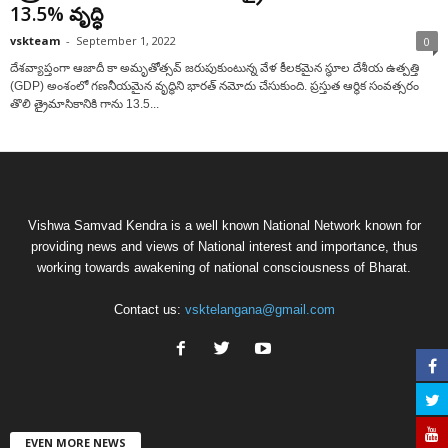
13.5% వృద్ధి
vskteam
-
September 1, 2022
0
దేశవ్యాప్తంగా ఆజాదీ కా అమృతోత్సవ్ జరుపుకుంటున్న వేళ కీలకమైన స్థూల దేశీయ ఉత్పత్తి
(GDP) అంశంలో గణనీయమైన వృద్ధిని భారత్ నమోదు చేసుకుంది. ప్రస్తుత ఆర్థిక సంవత్సరం
తొలి త్రైమాసికానికి గాను 13.5...
Vishwa Samvad Kendra is a well known National Network known for
providing news and views of National interest and importance, thus
working towards awakening of national consciousness of Bharat.
Contact us:
vsktelangana@gmail.com
EVEN MORE NEWS