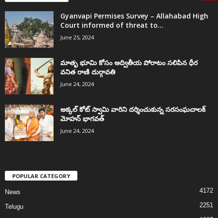
Gyanvapi Permises Survey – Allahabad High
Court informed of threat to...
June 25, 2024
మాతృ భూమి కోసం అద్వితీయ పోరాటం సలిపిన ధీర
వనిత రాణి దుర్గావతి
June 24, 2024
అక్కల్‌ కోట్‌ స్వామి వారిని దర్శించుకున్న సరసంఘచాలక్
మోహన్ భాగవత్
June 24, 2024
POPULAR CATEGORY
4172
News
2251
Telugu