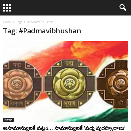
Home
Tags
#Padmavibhushan
Tag: #Padmavibhushan
News
అసామాన్యులకే పట్టం… సామాన్యులకే ‘పద్మ పురస్కారాలు’