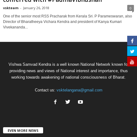
vskteam
-
January 26, 2018
0
One of the senior most RSS Pracharak from Kerala Sri. P Parameswaran, also
Director of Bharatheeya Vichara Kendra and president of Kanya Kumari
Vivekananda...
Vishwa Samvad Kendra is a well known National Network known for
providing news and views of National interest and importance, thus
working towards awakening of national consciousness of Bharat.
Contact us:
vsktelangana@gmail.com
EVEN MORE NEWS