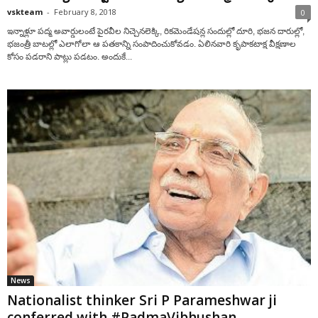
vskteam
-
February 8, 2018
0
ఇన్నాళ్లూ పద్మ అవార్డులంటే పైరవీల నిచ్చెనలెక్కి, రికమెండేషన్ల సందుల్లో దూరి, భజన దారుల్లో,
భజంత్రీ బాటల్లో ఎలాగోలా ఆ పతకాన్ని సంపాదించుకోవడం. ఏలినవారి కృపాకటాక్ష వీక్షణాల
కోసం పడరాని పాట్లు పడటం. అందుకే...
News
Nationalist thinker Sri P Parameshwar ji
conferred with #PadmaVibhushan