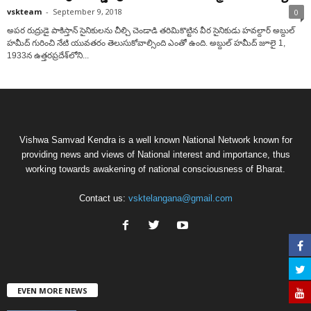
vskteam
-
September 9, 2018
0
అపర రుద్రుడై పాకిస్తాన్ సైనికులను చీల్చి చెండాడి తరిమికొట్టిన వీర సైనికుడు హవల్దార్ అబ్దుల్
హమీద్ గురించి నేటి యువతరం తెలుసుకోవాల్సింది ఎంతో ఉంది. అబ్దుల్ హమీద్ జూలై 1,
1933న ఉత్తరప్రదేశ్‌లోని...
Vishwa Samvad Kendra is a well known National Network known for
providing news and views of National interest and importance, thus
working towards awakening of national consciousness of Bharat.
Contact us:
vsktelangana@gmail.com
EVEN MORE NEWS