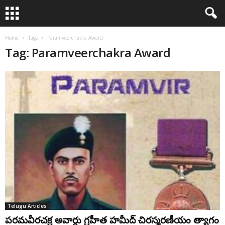
Home
Tags
Paramveerchakra Award
Tag: Paramveerchakra Award
Telugu Articles
పరమవీరచక్ర అవార్డు గ్రహీత హమీద్ చిరస్మరణీయం త్యాగం