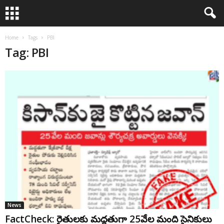
Home
Tags
PBI
Tag: PBI
News
FactCheck: రైతులకు మద్దతుగా 25వేల మంది సైనికులు