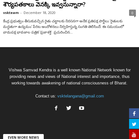
శౌర్యపతకాలు వెనక్కి ఇవ్వనున్నారా?
vskteam
-
December 18, 2020
0
కేంద్ర ప్రభుత్వం తీసుకువచ్చిన రైతు చట్టాలకు నిరసనగా అనేక ప్రతిపక్ష పార్టీలు 'రైతులకు
మద్దతుగా ఉద్యమం' పేరిట ఆందోళనలు నిర్వహిస్తున్న సంగతి తెలిసిందే. ఈ సమయంలో
వామపక్ష భావజాల పత్రిక 'ప్రజాశక్తి' ప్రచురించిన...
Vishwa Samvad Kendra is a well known National Network known for
providing news and views of National interest and importance, thus
working towards awakening of national consciousness of Bharat.
Contact us:
vsktelangana@gmail.com
EVEN MORE NEWS