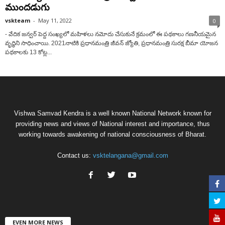
ముందడుగు
vskteam
-
May 11, 2022
0
- వేదిక జన్వర్ పెద్ద సంఖ్యలో మహిళలు నమోదు చేసుకునే క్రమంలో ఈ పథకాలు గణనీయమైన
వృద్ధిని సాధించాయి. 2021నాటికి ప్రధానమంత్రి జీవన్ జ్యోతి, ప్రధానమంత్రి సురక్ష బీమా యోజన
పథకాలకు 13 కోట్ల...
Vishwa Samvad Kendra is a well known National Network known for
providing news and views of National interest and importance, thus
working towards awakening of national consciousness of Bharat.
Contact us:
vsktelangana@gmail.com
EVEN MORE NEWS