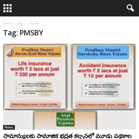
Home
Tags
PMSBY
Tag: PMSBY
News
సామాన్యులకు సామాజిక భద్రత కల్పనలో మూడు పథకాల