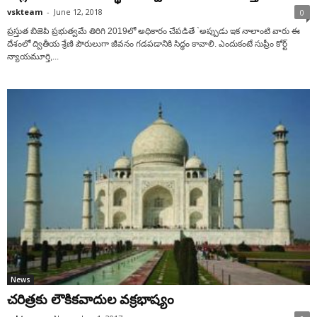
vskteam
-
June 12, 2018
0
ప్రస్తుత బిజెపి ప్రభుత్వమే తిరిగి 2019లో అధికారం చేపడితే `అప్పుడు ఇక నాలాంటి వారు ఈ
దేశంలో ద్వితీయ శ్రేణి పౌరులుగా జీవనం గడపడానికి సిద్ధం కావాలి. ఎందుకంటే సుప్రీం కోర్ట్
న్యాయమూర్తి,...
News
చరిత్రకు లౌకికవాదుల వక్రభాష్యం