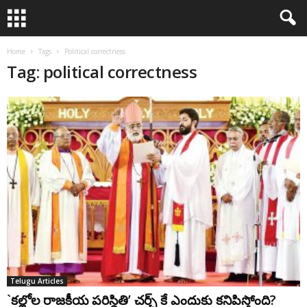
Home
Tags
Political correctness
Tag: political correctness
Telugu Articles
`కల్లోల రాజకీయ పరిస్థితి’ చర్చ్ కే ఎందుకు కనిపిస్తోంది?