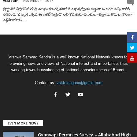
vskteam
-
November 1, 2017
0
ప్రొద్దునే్న నిద్రలేచిన తండ్రి ముఖం కడుక్కోవడానికి వెళ్తున్నప్పుడు అడ్డుగా ఓ బకెట్ వచ్చి కాలికి
తగిలింది. ‘ఎవడ్రా! ఇక్కడ ఈ బకెట్ పెట్టింది’ అని కొడుకును చెడామడా తిట్టాడు. కొడుకు వౌనంగా
వెళ్లిపోయాడు....
Vishwa Samvad Kendra is a well known National Network known for
providing news and views of National interest and importance, thus
working towards awakening of national consciousness of Bharat.
Contact us:
vsktelangana@gmail.com
EVEN MORE NEWS
Gyanvapi Permises Survey – Allahabad High