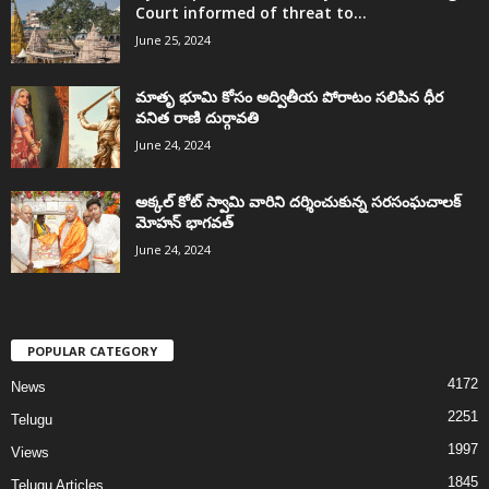
Court informed of threat to...
June 25, 2024
మాతృ భూమి కోసం అద్వితీయ పోరాటం సలిపిన ధీర
వనిత రాణి దుర్గావతి
June 24, 2024
అక్కల్‌ కోట్‌ స్వామి వారిని దర్శించుకున్న సరసంఘచాలక్
మోహన్ భాగవత్
June 24, 2024
POPULAR CATEGORY
4172
News
2251
Telugu
1997
Views
1845
Telugu Articles