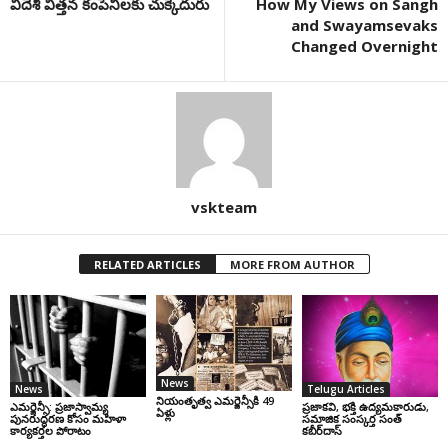
విదేశీ విత్తన కంపెనీలకు చుక్కెదురు
How My Views on Sangh
and Swayamsevaks
Changed Overnight
vskteam
RELATED ARTICLES
MORE FROM AUTHOR
News
News
Telugu Articles
నియంతృత్వ ఎమర్జెన్సీకి 49
ఎమర్జెన్సీ: ప్రజాస్వామ్య
ప్రజాకవి, భక్తి ఉద్యమకారుడు,
ఏళ్లు
పునరుద్ధరణ కోసం మహిళా
సమాజిక సంస్కర్త సంత్‌
కార్యకర్తల పోరాటం
కబీర్‌దాస్‌