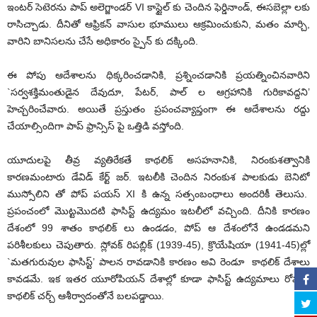
ఇంటర్ సెటెరను పాప్ అలెగ్జాండర్ VI కాస్టైల్ కు చెందిన ఫెర్డినాండ్, ఈసబెల్లా లకు
రాసిచ్చాడు. దీనితో ఆఫ్రికన్ వాసుల భూములు ఆక్రమించుకుని, మతం మార్చి,
వారిని బానిసలను చేసే అధికారం స్పైన్ కు దక్కింది.
ఈ పోపు ఆదేశాలను ధిక్కరించడానికి, ప్రశ్నించడానికి ప్రయత్నించినవారిని
`సర్వశక్తిమంతుడైన దేవుదూ, పేటర్, పాల్ ల ఆగ్రహానికి గురికావద్దని’
హెచ్చరించేవారు. అయితే ప్రస్తుతం ప్రపంచవ్యాప్తంగా ఈ ఆదేశాలను రద్దు
చేయాల్సిందిగా పాప్ ఫ్రాన్సిస్ పై ఒత్తిడి వస్తోంది.
యూదులపై తీవ్ర వ్యతిరేకతే కాథలిక్ అసహనానికి, నిరంకుశత్వానికి
కారణమంటారు డేవిడ్ కేర్ట్ జర్. ఇటలీకి చెందిన నిరంకుశ పాలకుడు బెనిటో
ముస్సోలిని తో పోప్ పయస్ XI కి ఉన్న సత్సంబంధాలు అందరికీ తెలుసు.
ప్రపంచంలో మొట్టమొదటి ఫాసిస్ట్ ఉద్యమం ఇటలీలో వచ్చింది. దీనికి కారణం
దేశంలో 99 శాతం కాథలిక్ లు ఉండడం, పోప్ ఆ దేశంలోనే ఉండడమని
పరిశీలకులు చెపుతారు. స్లోవక్ రిపబ్లిక్ (1939-45), క్రొయేషియా (1941-45)ల్లో
`మతగురువుల ఫాసిస్ట్’ పాలన రావడానికి కారణం అవి రెండూ కాథలిక్ దేశాలు
కావడమే. ఇక ఇతర యూరోపియన్ దేశాల్లో కూడా ఫాసిస్ట్ ఉద్యమాలు రోమన్
కాథలిక్ చర్చ్ ఆశీర్వాదంతోనే బలపడ్డాయి.