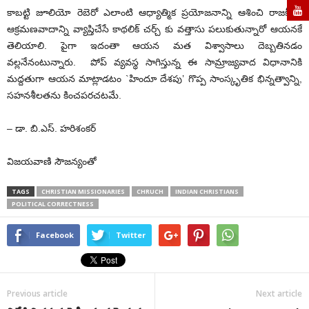
కాబట్టి జూలియో రెబెరో ఎలాంటి ఆధ్యాత్మిక ప్రయోజనాన్ని ఆశించి రాజకీయ
ఆక్రమణవాదాన్ని వ్యాప్తిచేసే కాథలిక్ చర్చ్ కు వత్తాసు పలుకుతున్నారో ఆయనకే
తెలియాలి. పైగా ఇదంతా ఆయన మత విశ్వాసాలు దెబ్బతినడం
వల్లనేనంటున్నారు. పోప్ వ్యవస్థ సాగిస్తున్న ఈ సామ్రాజ్యవాద విధానానికి
మద్దతుగా ఆయన మాట్లాడటం `హిందూ దేశపు’ గొప్ప సాంస్కృతిక భిన్నత్వాన్ని,
సహనశీలతను కించపరచటమే.
– డా. బి.ఎస్. హరిశంకర్
విజయవాణి సౌజన్యంతో
TAGS
CHRISTIAN MISSIONARIES
CHRUCH
INDIAN CHRISTIANS
POLITICAL CORRECTNESS
Facebook
Twitter
Previous article
Next article