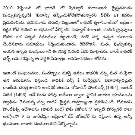
2010 సెప్టెంబర్ లో భారత్ లో షెడ్యూల్ కులాలవారు క్రైస్తవమతం
పుచ్చుకున్నప్పటికీ `కులాన్ని’ తప్పించుకోలేకపోతున్నారని బీబీసి ఒక కధనం
ప్రచురించింది. తమిళనాడు తిరుచ్చి పట్టణంలో కాథలిక్ శ్మశానవాటికలో అడ్డంగా
కట్టిన గోడ గురించి ఆ కధనంలో పేర్కొంది. షెడ్యూల్ కులాలకు చెందిన క్రైస్తవులు
గోడకు ఒక పక్కన సమాధులు కట్టుకుంటే, మరో పక్క ఉన్నత కులాలకు
చెందినవారు సమాధులు నిర్మించుకుంటారు. రెబెరోగానీ, మతం పుచ్చుకున్న
ఆయన ఉన్నత కులస్తులుగానీ ఈ వివక్ష గురించి ఏమి మాట్లాడరు. వారికి కాథలిక్
చర్చ్ అనుసరిస్తున్న ఈ పద్దతి ఏమాత్రం అవమానకరంగా తోచదు.
ఇలాంటి సంఘటనలు, సందర్భాలు చూస్తే అసలు కాథలిక్ చర్చ్ మత సంస్థేనా
అని అనుమానం వస్తుంది. కాథలిక్ చర్చ్ కి సుదీర్ఘమైన, వివాదాస్పదమైన
రాజకీయ చరిత్ర ఉందని అందరికీ తెలుసు. రోమానస్ పొంటిఫెక్స్ (1454), ఇంటర్
సెటెర (1493) అనే రెండు పోపు ఆదేశాల ద్వారా స్థానిక జాతుల భూములను
స్వాధీనం చేసుకున్న చర్చ్ వాటిని క్రైస్తవ సామ్రాజ్యంగా ప్రకటించింది. రోమానస్
పొంటిఫెక్స్ ఆదేశాలను (పాపల్ బుల్) పాప్ నికోలస్ V అప్పటి పోర్చుగల్ రాజు
అల్ఫోంసో V కు జారీచేస్తూ ఆఫ్రికాలో కేప్ బోజడోర్ కు దక్షిణాన ఉన్న అన్నీ
భూములు రాజుకు చెందుతాయని పేర్కొన్నాడు.