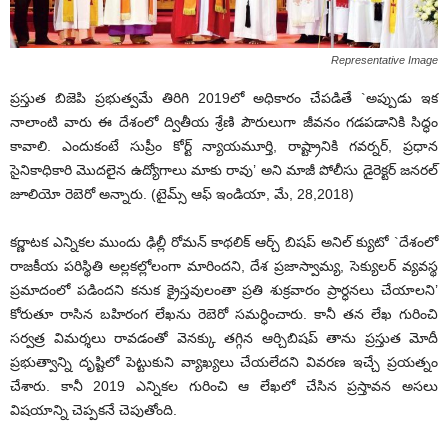
Representative Image
ప్రస్తుత బిజెపి ప్రభుత్వమే తిరిగి 2019లో అధికారం చేపడితే `అప్పుడు ఇక
నాలాంటి వారు ఈ దేశంలో ద్వితీయ శ్రేణి పౌరులుగా జీవనం గడపడానికి సిద్ధం
కావాలి. ఎందుకంటే సుప్రీం కోర్ట్ న్యాయమూర్తి, రాష్ట్రానికి గవర్నర్, ప్రధాన
సైనికాధికారి మొదలైన ఉద్యోగాలు మాకు రావు’ అని మాజీ పోలీసు డైరెక్టర్ జనరల్
జూలియో రెబెరో అన్నారు. (టైమ్స్ ఆఫ్ ఇండియా, మే, 28,2018)
కర్ణాటక ఎన్నికల ముందు ఢిల్లీ రోమన్ కాథలిక్ ఆర్చ్ బిషప్ అనిల్ క్యుటో `దేశంలో
రాజకీయ పరిస్థితి అల్లకల్లోలంగా మారిందని, దేశ ప్రజాస్వామ్య, సెక్యులర్ వ్యవస్థ
ప్రమాదంలో పడిందని కనుక క్రైస్తవులంతా ప్రతి శుక్రవారం ప్రార్ధనలు చేయాలని’
కోరుతూ రాసిన బహిరంగ లేఖను రెబెరో సమర్ధించారు. కానీ తన లేఖ గురించి
సర్వత్ర విమర్శలు రావడంతో వెనక్కు తగ్గిన ఆర్చిబిషప్ తాను ప్రస్తుత మోదీ
ప్రభుత్వాన్ని దృష్టిలో పెట్టుకుని వ్యాఖ్యలు చేయలేదని వివరణ ఇచ్చే ప్రయత్నం
చేశారు. కానీ 2019 ఎన్నికల గురించి ఆ లేఖలో చేసిన ప్రస్తావన అసలు
విషయాన్ని చెప్పకనే చెపుతోంది.