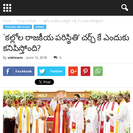
Home
Telugu Articles
`కల్లోల రాజకీయ పరిస్థితి’ చర్చ్ కే ఎందుకు కనిపిస్తోంది?
TELUGU ARTICLES
VIEWS
`కల్లోల రాజకీయ పరిస్థితి’ చర్చ్ కే ఎందుకు
కనిపిస్తోంది?
By
vskteam
-
June 12, 2018
0
Facebook
Twitter