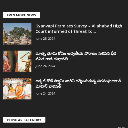
EVEN MORE NEWS
Gyanvapi Permises Survey – Allahabad High
Court informed of threat to...
June 25, 2024
మాతృ భూమి కోసం అద్వితీయ పోరాటం సలిపిన ధీర
వనిత రాణి దుర్గావతి
June 24, 2024
అక్కల్‌ కోట్‌ స్వామి వారిని దర్శించుకున్న సరసంఘచాలక్
మోహన్ భాగవత్
June 24, 2024
POPULAR CATEGORY