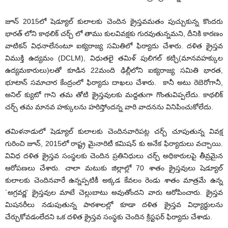
జూన్ 2015లో షెడ్యూల్ కులాలకు చెందిన క్రైస్తవమతం పుచ్చుకున్న కొందరు
భారత్ లోని కాథలిక్ చర్చ్ లో తాము కులవివక్షకు గురవుతున్నమని, దీనికి కారణం
వాటికన్ విధనాలేనంటూ ఐక్యరాజ్య సమితిలో ఫిర్యాదు చేశారు. దళిత క్రైస్తవ
విముక్తి ఉద్యమం (DCLM), విధుతలై తమిళ్ పులిగల్ కట్చి(మానవహక్కుల
ఉద్యమకారులు)లతో కూడిన 22మంది ఢిల్లీలోని ఐక్యరాజ్య సమితి భారత,
భూటాన్ సమాచార కేంద్రంలో ఫిర్యాదు దాఖలు చేశారు. కానీ అటు రెబెరోగానీ,
అనిల్ క్యుటో గాని తమ తోటి క్రైస్తవులకు మద్దతుగా గొంతువిప్పలేదు. కాథలిక్
చర్చ్ తమ మానవ హక్కులను హరిస్తోందన్న వారి వాదనను వినిపించుకోలేదు.
తమిళనాడులో షెడ్యూల్ కులాలకు చెందినవారిపట్ల చర్చ్ చూపుతున్న వివక్ష
గురించి జూన్, 2015లో రాష్ట్ర మైనారిటీ కమిషన్ కు అనేక ఫిర్యాదులు వచ్చాయి.
వివిధ దళిత క్రైస్తవ సంస్థలకు చెందిన ప్రతినిధులు చర్చ్ అధికారులపై తీవ్రమైన
ఆరోపణలు చేశారు. చాలా మటుకు జిల్లాల్లో 70 శాతం క్రైస్తవులు షెడ్యూల్
కులాలకు చెందినవారే ఉన్నప్పటికీ అక్కడ కేవలం రెండు శాతం మాత్రమే ఉన్న
`అగ్రవర్ణ’ క్రైస్తవుల మాటే చెల్లుబాటు అవుతోందని వారు ఆరోపించారు. క్రైస్తవ
మిషనరీలు నడుపుతున్న పాఠశాలల్లో కూడా దళిత క్రైస్తవ విధ్యార్ధులను
చేర్చుకోవడంలేదని ఒక దళిత క్రైస్తవ సంస్థకు చెందిన క్రిస్టఫర్ ఫిర్యాదు చేశాడు.