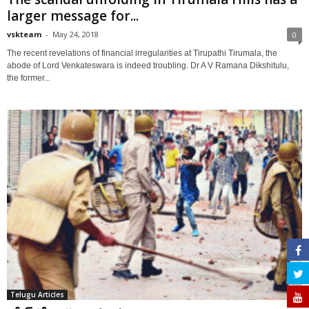
larger message for...
vskteam
-
May 24, 2018
0
The recent revelations of financial irregularities at Tirupathi Tirumala, the
abode of Lord Venkateswara is indeed troubling. Dr A V Ramana Dikshitulu,
the former...
Telugu Articles