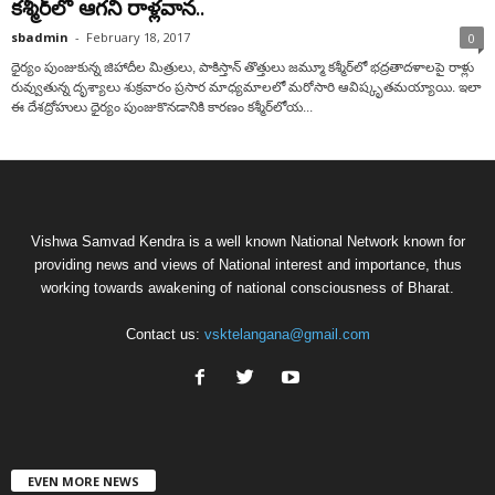
కశ్మీర్‌లో ఆగని రాళ్లవాన..
sbadmin
-
February 18, 2017
0
ధైర్యం పుంజుకున్న జిహాదీల మిత్రులు, పాకిస్తాన్ తొత్తులు జమ్మూ కశ్మీర్‌లో భద్రతాదళాలపై రాళ్లు
రువ్వుతున్న దృశ్యాలు శుక్రవారం ప్రసార మాధ్యమాలలో మరోసారి ఆవిష్కృతమయ్యాయి. ఇలా
ఈ దేశద్రోహులు ధైర్యం పుంజుకొనడానికి కారణం కశ్మీర్‌లోయ...
Vishwa Samvad Kendra is a well known National Network known for
providing news and views of National interest and importance, thus
working towards awakening of national consciousness of Bharat.
Contact us:
vsktelangana@gmail.com
EVEN MORE NEWS