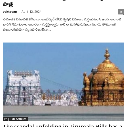
పాత్ర
vskteam
-
April 12, 2024
0
సామాజిక సమానత కోసం డా. అంబేద్క‌ర్‌ చేసిన కృషిని సమాజం గుర్తించవలసి ఉంది. అలాంటి
వారిని నేడు కులాల ఆధారంగా గుర్తిస్తున్నారు. కాని ఆ మహాపురుషులు ఏనాడు తాము ఒక
కులనాయకుడిగా వ్యవహరించలేదు....
English Articles
The scandal unfolding in Tirumala Hills has a