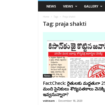
VSK
NEWS
VIEWS
GALLERY
Telangana
Home
Tags
Praja shakti
Tag: praja shakti
News
FactCheck: రైతులకు మద్దతుగా 2
మంది సైనికులు శౌర్యపతకాలు వెనక్క
ఇవ్వనున్నారా?
vskteam
-
December 18, 2020