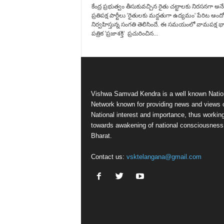
కేంద్ర ప్రభుత్వం తీసుకువచ్చిన రైతు చట్టాలకు నిరసనగా అనే
ప్రతిపక్ష పార్టీలు 'రైతులకు మద్దతుగా ఉద్యమం' పేరిట ఆం
నిర్వహిస్తున్న సంగతి తెలిసిందే. ఈ సమయంలో వామపక్ష 
పత్రిక 'ప్రజాశక్తి' ప్రచురించిన...
Vishwa Samvad Kendra is a well known Natio
Network known for providing news and views 
National interest and importance, thus workin
towards awakening of national consciousness
Bharat.
Contact us:
vsktelangana@gmail.com