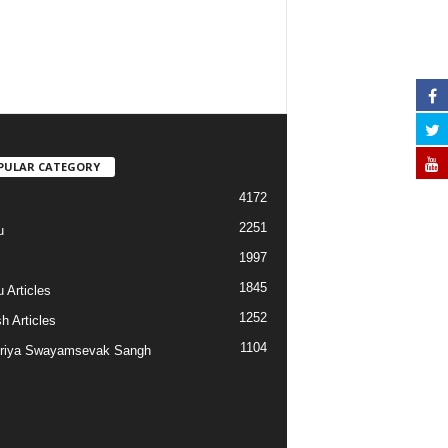
PULAR CATEGORY
4172
2251
u
1997
s
1845
 Articles
1252
h Articles
1104
riya Swayamsevak Sangh