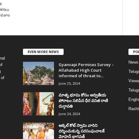
క
దోళనలు
భావజాల
EVEN MORE NEWS
PO
nal
News
Gyanvapi Permises Survey –
of
Allahabad High Court
g
Telug
informed of threat to...
 of
View
June 25, 2024
Telugu
మాతృ భూమి కోసం అద్వితీయ
Englis
పోరాటం సలిపిన ధీర వనిత రాణి
దుర్గావతి
Rasht
June 24, 2024
అక్కల్‌ కోట్‌ స్వామి వారిని
దర్శించుకున్న సరసంఘచాలక్
మోహన్ భాగవత్