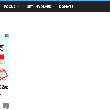
FOCUS
GET INVOLVED
DONATE
5వేల
ి
0