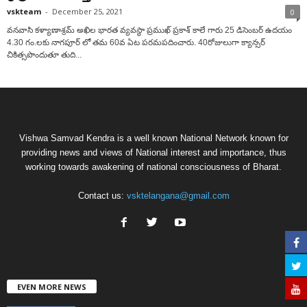
vskteam
-
December 25, 2021
0
వనవాసి కళ్యాణాశ్రమ్ అఖిల భారత వ్యవస్థా ప్రముఖ్ ప్రకాశ్ కాలే గారు 25 డిసెంబర్ ఉదయం
4.30 గం.లకు నాగపూర్ లో తమ 60వ ఏట పరమపదించారు. 40రోజులుగా క్యాన్సర్
చికిత్సపొందుతూ తుది...
Vishwa Samvad Kendra is a well known National Network known for
providing news and views of National interest and importance, thus
working towards awakening of national consciousness of Bharat.
Contact us:
vsktelangana@gmail.com
EVEN MORE NEWS