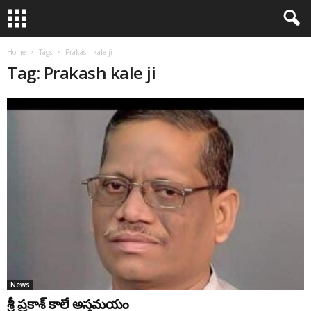
Home
Tags
Prakash kale ji
Tag: Prakash kale ji
News
శ్రీ ప్రకాశ్ కాలే అస్తమయం