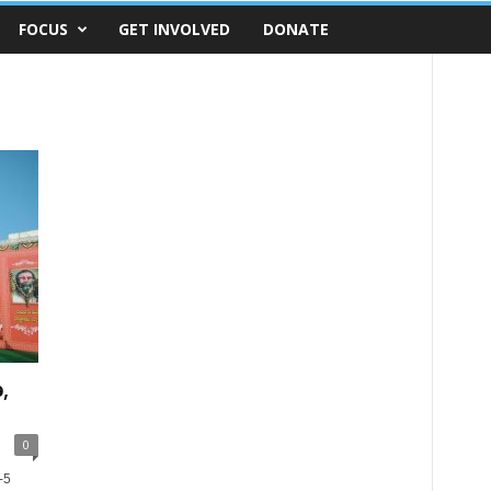
FOCUS
GET INVOLVED
DONATE
,
0
-5