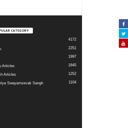
PULAR CATEGORY
4172
2251
u
1997
s
1845
 Articles
1252
h Articles
1104
riya Swayamsevak Sangh