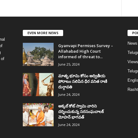
EVEN MORE NEWS
PO
nal
News
Gyanvapi Permises Survey –
of
Allahabad High Court
g
Telug
informed of threat to...
 of
View
June 25, 2024
Telugu
మాతృ భూమి కోసం అద్వితీయ
Englis
పోరాటం సలిపిన ధీర వనిత రాణి
దుర్గావతి
Rasht
June 24, 2024
అక్కల్‌ కోట్‌ స్వామి వారిని
దర్శించుకున్న సరసంఘచాలక్
మోహన్ భాగవత్
June 24, 2024