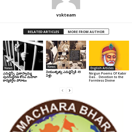
vskteam
RELATED ARTICLES
MORE FROM AUTHOR
News
News
English Articles
నియంతృత్వ ఎమర్జెన్సీకి 49
ఎమర్జెన్సీ: ప్రజాస్వామ్య
Nirgun Poems Of Kabir
ఏళ్లు
పునరుద్ధరణ కోసం మహిళా
Das… Devotion to the
కార్యకర్తల పోరాటం
Formless Divine