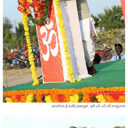
మాననీయ శ్రీ సురేష్ భయ్యాజి , ఆర్ ఎస్ ఎస్ సర్ కార్యావాహ