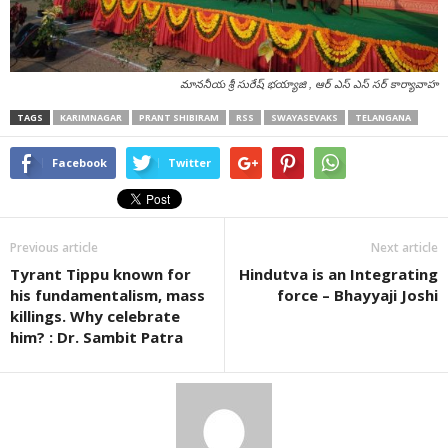
మాననీయ శ్రీ సురేష్ భయ్యాజి , ఆర్ ఎస్ ఎస్ సర్ కార్యావాహ
TAGS
KARIMNAGAR
PRANT SHIBIRAM
RSS
SWAYASEVAKS
TELANGANA
Facebook
Twitter
Previous article
Next article
Tyrant Tippu known for
Hindutva is an Integrating
his fundamentalism, mass
force – Bhayyaji Joshi
killings. Why celebrate
him? : Dr. Sambit Patra