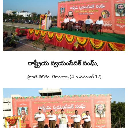
రాష్ట్రీయ స్వయంసేవక్ సంఘ్,
ప్రాంత శిబిరం, తెలంగాణ (4-5 నవంబర్ 17)