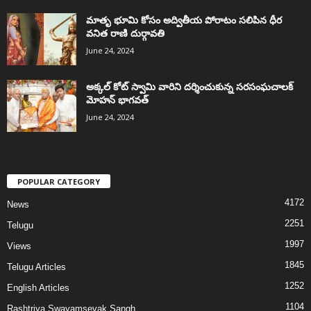
మాతృ భూమి కోసం అద్వితీయ పోరాటం సలిపిన ధీర
వనిత రాణి దుర్గావతి
June 24, 2024
అక్కల్‌ కోట్‌ స్వామి వారిని దర్శించుకున్న సరసంఘచాలక్
మోహన్ భాగవత్
June 24, 2024
POPULAR CATEGORY
4172
News
2251
Telugu
1997
Views
1845
Telugu Articles
1252
English Articles
1104
Rashtriya Swayamsevak Sangh