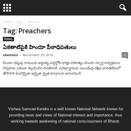
Home
Tags
Preachers
Tag: Preachers
News
ఏకతాటిపైకి హిందూ పీఠాధిపతులు
sbadmin
-
November 25, 2016
0
హిందూ ధర్మంపై దాడులకు అడ్డుకట్ట పల్లెల్లోకి ధార్మిక సాహిత్యం హిందూ స్ఫూర్తి కార్యక్రమాల
నిర్వహణ ఎజెండా వెల్లడించిన చినజీయర్, పరిపూర్ణానంద, సుబుధేంద్ర దక్షిణ భారతదేశంలో
తొలిసారి మహాద్వైత, అద్వైత, ద్వైత మార్గాలను అనుసరించే...
Vishwa Samvad Kendra is a well known National Network known for
providing news and views of National interest and importance, thus
working towards awakening of national consciousness of Bharat.