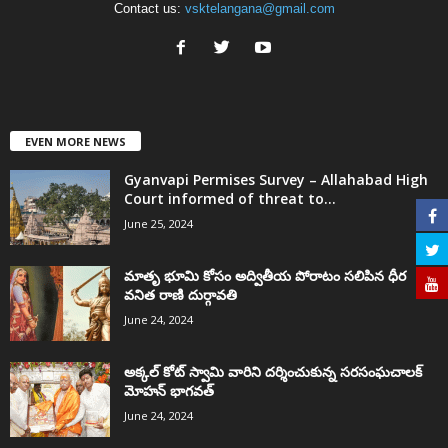
Contact us:
vsktelangana@gmail.com
EVEN MORE NEWS
Gyanvapi Permises Survey – Allahabad High
Court informed of threat to...
June 25, 2024
మాతృ భూమి కోసం అద్వితీయ పోరాటం సలిపిన ధీర
వనిత రాణి దుర్గావతి
June 24, 2024
అక్కల్‌ కోట్‌ స్వామి వారిని దర్శించుకున్న సరసంఘచాలక్
మోహన్ భాగవత్
June 24, 2024