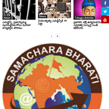
News
News
Telugu Articles
నియంతృత్వ ఎమర్జెన్సీకి 49
ఎమర్జెన్సీ: ప్రజాస్వామ్య
ప్రజాకవి, భక్తి ఉద్యమకారుడు,
ఏళ్లు
పునరుద్ధరణ కోసం మహిళా
సమాజిక సంస్కర్త సంత్‌
కార్యకర్తల పోరాటం
కబీర్‌దాస్‌