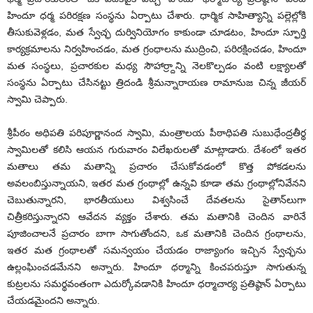
హిందూ ధర్మ పరిరక్షణ సంస్థను ఏర్పాటు చేశారు. ధార్మిక సాహిత్యాన్ని పల్లెల్లోకి
తీసుకువెళ్లడం, మత స్వేచ్ఛ దుర్వినియోగం కాకుండా చూడటం, హిందూ స్ఫూర్తి
కార్యక్రమాలను నిర్వహించడం, మత గ్రంధాలను ముద్రించి, పరిరక్షించడం, హిందూ
మత సంస్థలు, ప్రచారకుల మధ్య సౌహార్ర్దాన్ని నెలకొల్పడం వంటి లక్ష్యాలతో
సంస్థను ఏర్పాటు చేసినట్టు త్రిదండి శ్రీమన్నారాయణ రామానుజ చిన్న జీయర్
స్వామి చెప్పారు.
శ్రీపీఠం అధిపతి పరిపూర్ణానంద స్వామి, మంత్రాలయ పీఠాధిపతి సుబుధేంద్రతీర్థ
స్వామిలతో కలిసి ఆయన గురువారం విలేఖరులతో మాట్లాడారు. దేశంలో ఇతర
మతాలు తమ మతాన్ని ప్రచారం చేసుకోవడంలో కొత్త పోకడలను
అవలంబిస్తున్నాయని, ఇతర మత గ్రంథాల్లో ఉన్నవి కూడా తమ గ్రంథాల్లోనివేనని
చెబుతున్నారని, భారతీయులు విశ్వసించే దేవతలను సైతాన్‌లుగా
చిత్రీకరిస్తున్నారని ఆవేదన వ్యక్తం చేశారు. తమ మతానికి చెందిన వారినే
పూజించాలనే ప్రచారం బాగా సాగుతోందని, ఒక మతానికి చెందిన గ్రంథాలను,
ఇతర మత గ్రంథాలతో సమన్వయం చేయడం రాజ్యాంగం ఇచ్చిన స్వేచ్ఛను
ఉల్లంఘించడమేనని అన్నారు. హిందూ ధర్మాన్ని కించపరుస్తూ సాగుతున్న
కుట్రలను సమర్థవంతంగా ఎదుర్కోవడానికి హిందూ ధర్మాచార్య ప్రతిష్ఠాన్ ఏర్పాటు
చేయడమైందని అన్నారు.