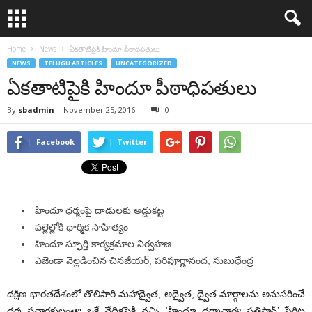
Home
News
ఏకతాటిపైకి హిందూ పీఠాధిపతులు
NEWS
TELUGU ARTICLES
UNCATEGORIZED
ఏకతాటిపైకి హిందూ పీఠాధిపతులు
By
sbadmin
-
November 25, 2016
0
Facebook
Twitter
హిందూ ధర్మంపై దాడులకు అడ్డుకట్ట
పల్లెల్లోకి ధార్మిక సాహిత్యం
హిందూ స్ఫూర్తి కార్యక్రమాల నిర్వహణ
ఎజెండా వెల్లడించిన చినజీయర్, పరిపూర్ణానంద, సుబుధేంద్ర
దక్షిణ భారతదేశంలో తొలిసారి మహాద్వైత, అద్వైత, ద్వైత మార్గాలను అనుసరించే
ధర్మ ప్రచారకులంతా ఒకే వేదికపైకి వచ్చి ‘హిందూ ధర్మాచార్య ప్రతిష్ఠాన్’ పేరిట