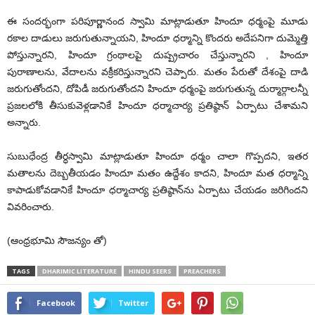
ఈ సందర్భంగా పరిపూర్ణానంద స్వామి మాట్లాడుతూ హిందూ ధర్మంపై మూడు
రకాల దాడులు జరుగుతున్నాయని, హిందూ ధర్మాన్ని కొందరు అదేపనిగా దుమ్మెత్తి
పోస్తున్నారని, హిందూ గ్రంథాలపై దుష్ప్రచారం చేస్తున్నారని , హిందూ
పురాణాలను, వేదాలను వక్రీకరిస్తున్నారని చెప్పారు. మతం పేరుతో దేశంపై దాడి
జరుగుతోందని, దోపిడీ జరుగుతోందని హిందూ ధర్మంపై జరుగుతున్న దుర్మార్గాలన్నీ
ప్రజలలోకి తీసుకువెళ్లడానికే హిందూ ధర్మాచార్య ప్రతిష్ఠాన్ ఏర్పాటు చేశామని
అన్నారు.
సుబుధేంద్ర తీర్ధస్వామి మాట్లాడుతూ హిందూ ధర్మం చాలా గొప్పదని, ఇతర
మతాలను దెబ్బతీయడం హిందూ మతం ఉద్దేశం కాదని, హిందూ మత ధర్మాన్ని
కాపాడుకోవడానికే హిందూ ధర్మాచార్య ప్రతిష్ఠాన్‌ను ఏర్పాటు చేయడం జరిగిందని
వివరించారు.
(ఆంధ్రభూమి సౌజన్యం తో)
TAGS
DHARIMIC LITERATURE
HINDU SEERS
PREACHERS
Facebook
Twitter