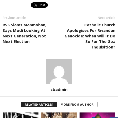
Previous article
Next article
RSS Slams Manmohan,
Catholic Church
Says Modi Looking At
Apologises For Rwandan
Next Generation, Not
Genocide: When Will It Do
Next Election
So For The Goa
Inquisition?
sbadmin
RELATED ARTICLES
MORE FROM AUTHOR