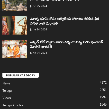
June 25, 2024
మాతృ భూమి కోసం అద్వితీయ పోరాటం సలిపిన ధీర
వనిత రాణి దుర్గావతి
June 24, 2024
అక్కల్‌ కోట్‌ స్వామి వారిని దర్శించుకున్న సరసంఘచాలక్
మోహన్ భాగవత్
June 24, 2024
POPULAR CATEGORY
4172
News
2251
Telugu
1997
Views
1845
Telugu Articles