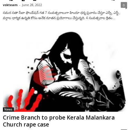
vskteam
-
June 28, 2022
0
సమర సతా సేవా ఫౌండేషన్ గత 7 సంవత్సరాలుగా హిందూ ధర్మ ప్రచారం చేస్తూ ఎస్సీ, ఎస్టీ.,
వర్గాల ధార్మిక ఉన్నతి కోసం అనేక నూతన ప్రయోగాలు చేస్తున్నది. 4 సంవత్సరాల క్రితం...
News
Crime Branch to probe Kerala Malankara
Church rape case