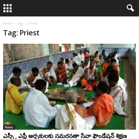
Home
Tags
Priest
Tag: Priest
News
ఎస్సీ , ఎస్టీ అర్చకులకు సమరసతా సేవా ఫౌండేషన్ శిక్ష‌ణ