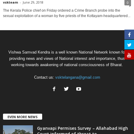
vskteam
-
June 29, 2018
0
The Kerala Police chief on Friday ordered a Crime Branch probe into the
sexual exploitation of a woman by five priests of the Kottayam-headquartered...
Vishwa Samvad Kendra is a well known National Network known for
providing news and views of National interest and importance, thus
working towards awakening of national consciousness of Bharat.
Contact us:
vsktelangana@gmail.com
EVEN MORE NEWS
Gyanvapi Permises Survey – Allahabad High
Court informed of threat to...