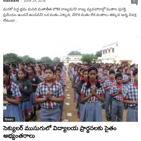
vskteam
-
June 29, 2018
0
మనకో పెద్ద భ్రమ మనది మతాతీత లౌకిక రాజ్యమని! రాజ్య వ్యవహారాల్లో మతాల ప్రసక్తి,
ప్రమేయం ఉండనే ఉండవని! ఒక మతం ఎక్కువ, వేరొక మతం లేక మతాలు తక్కువ అన్న వివక్ష
లేకుండా...
News
సెక్యులర్ ముసుగులో విద్యాలయ ప్రార్ధనలకు సైతం
అభ్యంతరాలు