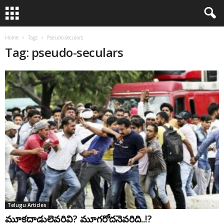
Home
Tags
Pseudo-seculars
Tag: pseudo-seculars
Telugu Articles
మూకదాడులెవరివి? మూగరోదనెవరిది..!?