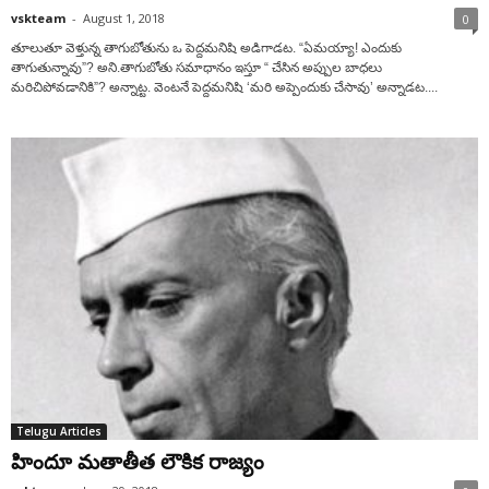
vskteam
-
August 1, 2018
0
తూలుతూ వెళ్తున్న తాగుబోతును ఒ పెద్దమనిషి అడిగాడట. “ఏమయ్యా! ఎందుకు
తాగుతున్నావు”? అని.తాగుబోతు సమాధానం ఇస్తూ “ చేసిన అప్పుల బాధలు
మరిచిపోవడానికి”? అన్నాట్ట. వెంటనే పెద్దమనిషి ‘మరి అప్పెందుకు చేసావు’ అన్నాడట....
Telugu Articles
హిందూ మతాతీత లౌకిక రాజ్యం