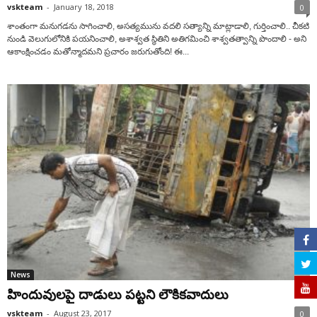
vskteam
-
January 18, 2018
0
శాంతంగా మనుగడను సాగించాలి, అసత్యమును వదలి సత్యాన్ని మాట్లాడాలి, గుర్తించాలి.. చీకటి
నుండి వెలుగులోనికి పయనించాలి, అశాశ్వత స్థితిని అతిగమించి శాశ్వతత్వాన్ని పొందాలి - అని
ఆకాంక్షించడం మతోన్మాదమని ప్రచారం జరుగుతోంది! ఈ...
News
హిందువులపై దాడులు పట్టని లౌకికవాదులు
vskteam
-
August 23, 2017
0