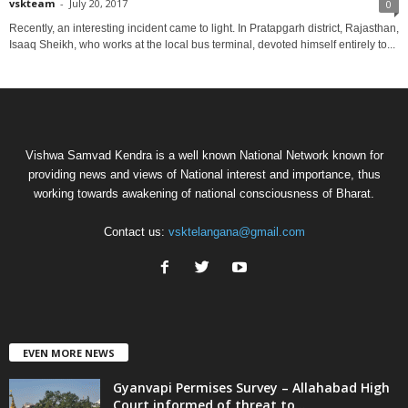
vskteam
-
July 20, 2017
0
Recently, an interesting incident came to light. In Pratapgarh district, Rajasthan,
Isaaq Sheikh, who works at the local bus terminal, devoted himself entirely to...
Vishwa Samvad Kendra is a well known National Network known for
providing news and views of National interest and importance, thus
working towards awakening of national consciousness of Bharat.
Contact us:
vsktelangana@gmail.com
EVEN MORE NEWS
Gyanvapi Permises Survey – Allahabad High
Court informed of threat to...