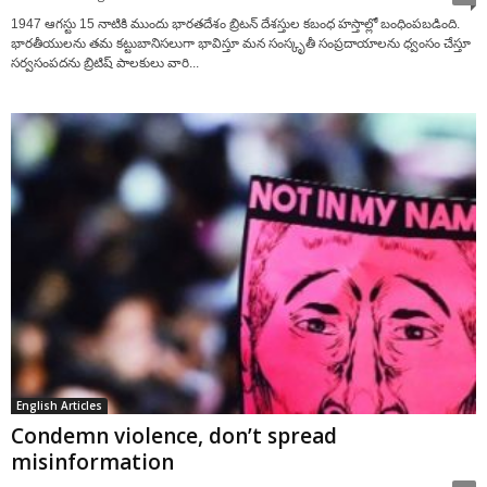
1947 ఆగస్టు 15 నాటికి ముందు భారతదేశం బ్రిటన్ దేశస్తుల కబంధ హస్తాల్లో బంధింపబడింది.
భారతీయులను తమ కట్టుబానిసలుగా భావిస్తూ మన సంస్కృతీ సంప్రదాయాలను ధ్వంసం చేస్తూ
సర్వసంపదను బ్రిటిష్ పాలకులు వారి...
English Articles
Condemn violence, don’t spread
misinformation