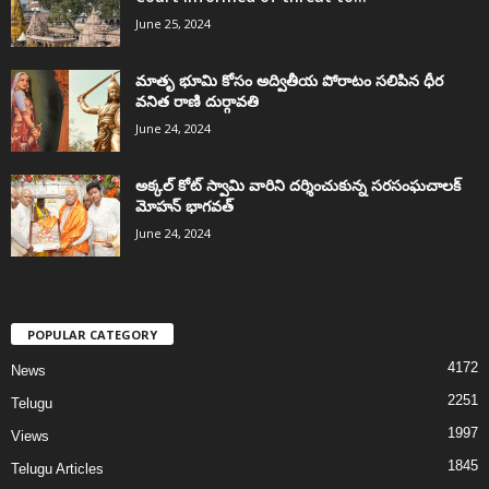
June 25, 2024
మాతృ భూమి కోసం అద్వితీయ పోరాటం సలిపిన ధీర
వనిత రాణి దుర్గావతి
June 24, 2024
అక్కల్‌ కోట్‌ స్వామి వారిని దర్శించుకున్న సరసంఘచాలక్
మోహన్ భాగవత్
June 24, 2024
POPULAR CATEGORY
4172
News
2251
Telugu
1997
Views
1845
Telugu Articles