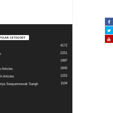
PULAR CATEGORY
4172
2251
u
1997
s
1845
 Articles
1252
h Articles
1104
riya Swayamsevak Sangh