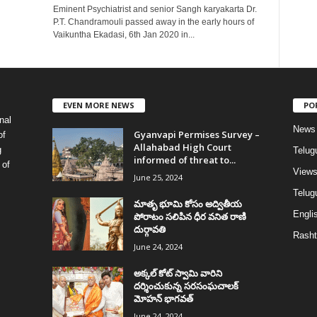
Eminent Psychiatrist and senior Sangh karyakarta Dr.
P.T. Chandramouli passed away in the early hours of
Vaikuntha Ekadasi, 6th Jan 2020 in...
EVEN MORE NEWS
PO
nal
News
Gyanvapi Permises Survey –
of
Allahabad High Court
g
Telug
informed of threat to...
 of
View
June 25, 2024
Telugu
మాతృ భూమి కోసం అద్వితీయ
Englis
పోరాటం సలిపిన ధీర వనిత రాణి
దుర్గావతి
Rasht
June 24, 2024
అక్కల్‌ కోట్‌ స్వామి వారిని
దర్శించుకున్న సరసంఘచాలక్
మోహన్ భాగవత్
June 24, 2024