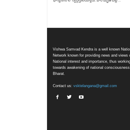
భాగ్యనగర్ లో స్వర్గస్తులయ్యారు. వారి మృతి పట్ల ...
Vishwa Samvad Kendra is a well known Natio
Network known for providing news and views 
National interest and importance, thus workin
towards awakening of national consciousness
Bharat.
Contact us:
vsktelangana@gmail.com