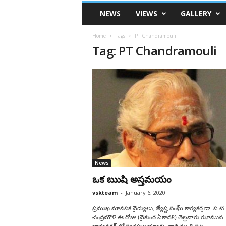
VSK
NEWS
VIEWS
GALLERY
Telangana
Home
Tags
PT Chandramouli
Tag: PT Chandramouli
News
ఒక ఋషి అస్తమయం
vskteam
-
January 6, 2020
ప్రముఖ మానసిక వైద్యులు, జ్యేష్ట సంఘ్ కార్యకర్త డా. పి.టి.
చంద్రమౌళి ఈ రోజు (వైకుంఠ ఏకాదశి) తెల్లవారు ఝామున