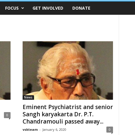
FOCUS
GET INVOLVED
DONATE
News
Eminent Psychiatrist and senior
Sangh karyakarta Dr. P.T.
0
Chandramouli passed away...
vskteam
-
January 6, 2020
0