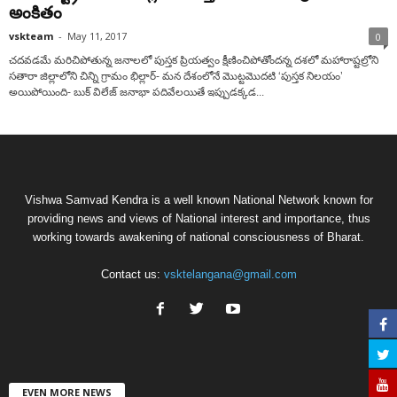
అంకితం
vskteam
-
May 11, 2017
0
చదవడమే మరిచిపోతున్న జనాలలో పుస్తక ప్రియత్వం క్షీణించిపోతోందన్న దశలో మహారాష్టల్రోని
సతారా జిల్లాలోని చిన్ని గ్రామం భిల్లార్- మన దేశంలోనే మొట్టమొదటి ‘పుస్తక నిలయం’
అయిపోయింది- బుక్ విలేజ్ జనాభా పదివేలయితే ఇప్పుడక్కడ...
Vishwa Samvad Kendra is a well known National Network known for
providing news and views of National interest and importance, thus
working towards awakening of national consciousness of Bharat.
Contact us:
vsktelangana@gmail.com
EVEN MORE NEWS