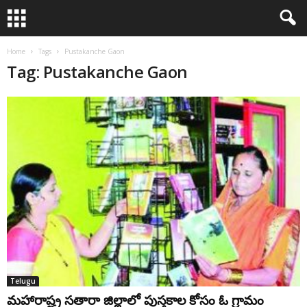
Home
Tags
Pustakanche Gaon
Tag: Pustakanche Gaon
Telugu
మహారాష్ట్ర సతారా జిల్లాలో పుస్తకాల కోసం ఓ గ్రామం