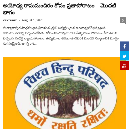
అయోధ్య రామమందిరం కోసం ప్రజాపోరాటం – మొదటి
భాగం
vskteam
-
August 1, 2020
0
మర్యాదాపురుషోత్తముడైన శ్రీరామచంద్రుని జన్మస్థలమైన అయోధ్యలో భవ్యమైన
రామమందిరాన్ని నిర్మించుకోవడం కోసం హిందువులు 500ఏళ్ళపాటు పోరాటం చేయవలసి
వచ్చింది. సుదీర్ఘ న్యాయపోరాటం, ఉద్యమాల తరువాత చివరికి మందిర నిర్మాణానికి మార్గం
సుగమమైంది. ఆగస్ట్ 5న...