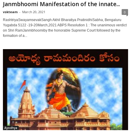
Janmbhoomi Manifestation of the innate...
vskteam
-
March 20, 2021
0
RashtriyaSwayamsevakSangh Akhil Bharatiya PratinidhiSabha, Bengaluru
Yugabda 5122 -19-20March,2021 ABPS Resolution 1 : The unanimous verdict
on Shri RamJanmbhoomiby the honorable Supreme Court followed by the
formation of a...
Ayodhya