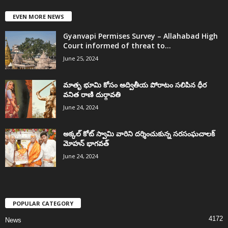
EVEN MORE NEWS
Gyanvapi Permises Survey – Allahabad High
Court informed of threat to...
June 25, 2024
మాతృ భూమి కోసం అద్వితీయ పోరాటం సలిపిన ధీర
వనిత రాణి దుర్గావతి
June 24, 2024
అక్కల్‌ కోట్‌ స్వామి వారిని దర్శించుకున్న సరసంఘచాలక్
మోహన్ భాగవత్
June 24, 2024
POPULAR CATEGORY
4172
News