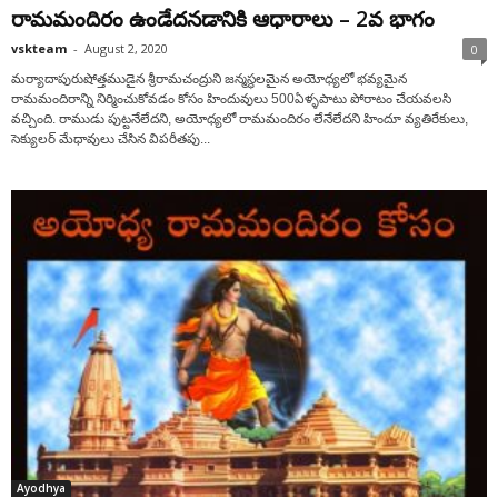
రామమందిరం ఉండేదనడానికి ఆధారాలు – 2వ భాగం
vskteam
-
August 2, 2020
0
మర్యాదాపురుషోత్తముడైన శ్రీరామచంద్రుని జన్మస్థలమైన అయోధ్యలో భవ్యమైన
రామమందిరాన్ని నిర్మించుకోవడం కోసం హిందువులు 500ఏళ్ళపాటు పోరాటం చేయవలసి
వచ్చింది. రాముడు పుట్టనేలేదని, అయోధ్యలో రామమందిరం లేనేలేదని హిందూ వ్యతిరేకులు,
సెక్యులర్ మేధావులు చేసిన విపరీతపు...
Ayodhya