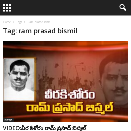
Home
Tags
Ram prasad bismil
Tag: ram prasad bismil
News
VIDEO:వీర కిశోరం రామ్ ప్రసాద్ బిస్మల్