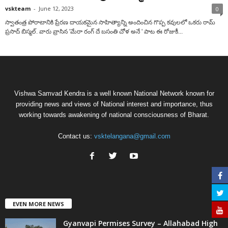
vskteam
-
June 12, 2023
0
స్వాతంత్ర పోరాటానికి ప్రేరణ దాయకమైన సాహిత్యాన్ని అందించిన గొప్ప కవులలో ఒకరు రామ్
ప్రసాద్ బిస్మల్. వారు వ్రాసిన 'మేరా రంగ్ దే బసంతి చోళ అనే ' పాట ఈ రోజుకీ...
Vishwa Samvad Kendra is a well known National Network known for
providing news and views of National interest and importance, thus
working towards awakening of national consciousness of Bharat.
Contact us:
vsktelangana@gmail.com
EVEN MORE NEWS
Gyanvapi Permises Survey – Allahabad High