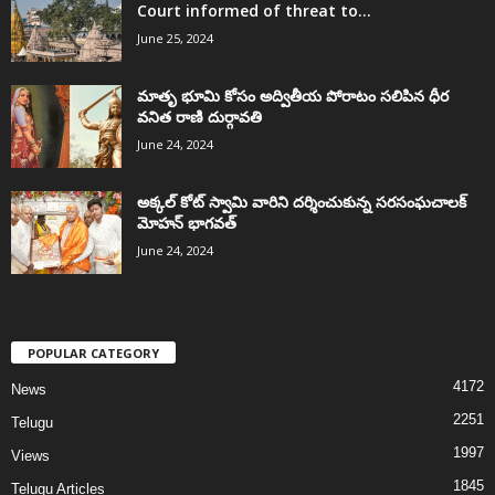
Court informed of threat to...
June 25, 2024
మాతృ భూమి కోసం అద్వితీయ పోరాటం సలిపిన ధీర
వనిత రాణి దుర్గావతి
June 24, 2024
అక్కల్‌ కోట్‌ స్వామి వారిని దర్శించుకున్న సరసంఘచాలక్
మోహన్ భాగవత్
June 24, 2024
POPULAR CATEGORY
4172
News
2251
Telugu
1997
Views
1845
Telugu Articles