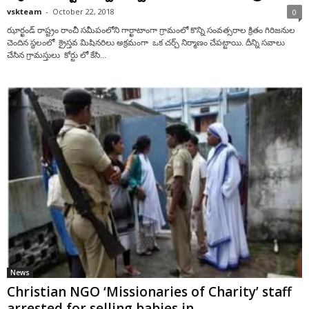
vskteam
-
October 22, 2018
0
ఝార్ఖండ్ రాష్ట్రం రాంచీ సమీపంలోని గార్ఖాటాంగా గ్రామంలో కొన్ని సంవత్సరాల క్రితం గిరిజనుల
చెందిన స్థలంలో క్రైస్తవ మిషినరిలు అక్రమంగా ఒక చర్చ్ నిర్మాణం చేపట్టాయి. దీన్ని సవాలు
చేసిన గ్రామస్తులు కోర్టు లో కేసి...
News
Christian NGO ‘Missionaries of Charity’ staff
arrested for selling babies in...