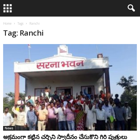
Home
Tags
Ranchi
Tag: Ranchi
News
అక్రమంగా కట్టిన చర్చిని స్వాదీనం చేసుకొని గిరి పుత్రులు