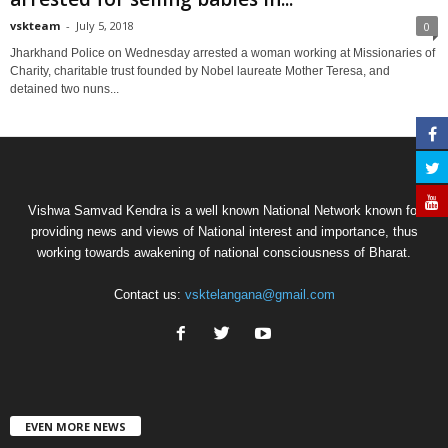
vskteam
-
July 5, 2018
0
Jharkhand Police on Wednesday arrested a woman working at Missionaries of
Charity, charitable trust founded by Nobel laureate Mother Teresa, and
detained two nuns...
Vishwa Samvad Kendra is a well known National Network known for
providing news and views of National interest and importance, thus
working towards awakening of national consciousness of Bharat.
Contact us:
vsktelangana@gmail.com
EVEN MORE NEWS