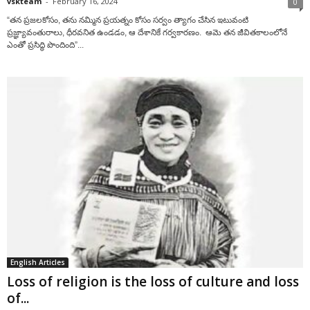
vskteam
-
February 16, 2024
0
“తన ప్రజలకోసం, తను నమ్మిన ప్రయత్నం కోసం సర్వం త్యాగం చేసిన ఇటువంటి
ప్రజ్ఞ్యావంతురాలు, ధీరవనిత ఉండడం, ఆ దేశానికే గర్వకారణం. ఆమె తన జీవితకాలంలోనే
ఎంతో ప్రసిద్ధి పొందింది”...
English Articles
Loss of religion is the loss of culture and loss
of...