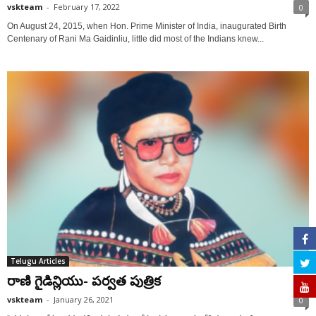
vskteam
-
February 17, 2022
0
On August 24, 2015, when Hon. Prime Minister of India, inaugurated Birth
Centenary of Rani Ma Gaidinliu, little did most of the Indians knew...
Telugu Articles
రాణి గైడిన్లియు- పర్వత పుత్రిక
vskteam
-
January 26, 2021
0