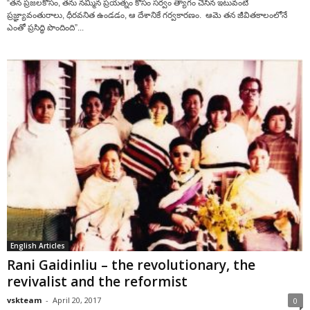
“తన ప్రజలకోసం, తను నమ్మిన ప్రయత్నం కోసం సర్వం త్యాగం చేసిన ఇటువంటి
ప్రజ్ఞ్యావంతురాలు, ధీరవనిత ఉండడం, ఆ దేశానికే గర్వకారణం. ఆమె తన జీవితకాలంలోనే
ఎంతో ప్రసిద్ధి పొందింది”...
English Articles
Rani Gaidinliu – the revolutionary, the
revivalist and the reformist
vskteam
-
April 20, 2017
0