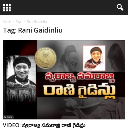
Home
Tags
Rani Gaidinliu
Tag: Rani Gaidinliu
News
VIDEO: స్వరాజ్య సమరాజ్ఞి రాణి గైడిన్లు