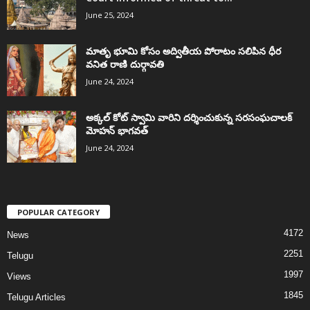
June 25, 2024
మాతృ భూమి కోసం అద్వితీయ పోరాటం సలిపిన ధీర
వనిత రాణి దుర్గావతి
June 24, 2024
అక్కల్‌ కోట్‌ స్వామి వారిని దర్శించుకున్న సరసంఘచాలక్
మోహన్ భాగవత్
June 24, 2024
POPULAR CATEGORY
4172
News
2251
Telugu
1997
Views
1845
Telugu Articles