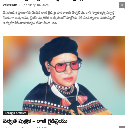
vskteam
-
February 18, 2024
0
వెనకబడిన ప్రాంతానికి చెందిన రాణి గైడిన్లు పాఠశాలకు వెళ్ళలేదు. కాని స్వాతంత్ర్య స్ఫూర్తి
నిండుగా ఉన్న ఆమె, బ్రిటిష్ వ్యతిరేక ఉద్యమంలో పాల్గొంది. 16 సంవత్సరాల వయస్సులో
ఉద్యమానికి నాయకత్వం వహించింది. తన...
Telugu Articles
పర్వత పుత్రిక – రాణి గైడిన్లియు