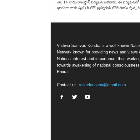
నెల 14 నాడు రాజస్థాన్ పర్యటన జరిపారు. ఈ పర్యటనలో
భాగంగా వారు పుష్కర్ లోని బ్రహ్మగుడి లోమరియు పుష్కర్.
Vishwa Samvad Kendra is a well known Natio
Network known for providing news and views 
National interest and importance, thus workin
towards awakening of national consciousness
Bharat.
Contact us:
vsktelangana@gmail.com