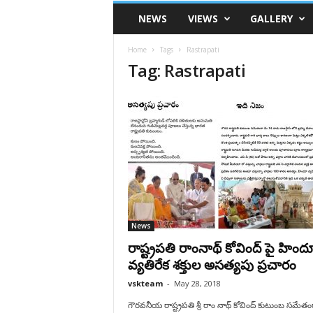
VSK
NEWS
VIEWS
GALLERY
Telangana
Home
Tags
Rastrapati
Tag: Rastrapati
News
రాష్ట్రపతి రాంనాథ్ కోవింద్ పై హింద
వ్యతిరేక శక్తుల అసత్యపు ప్రచారం
vskteam
-
May 28, 2018
గౌరవనీయ రాష్ట్రపతి శ్రీ రాం నాథ్ కోవింద్ కుటుంబ సమేతం