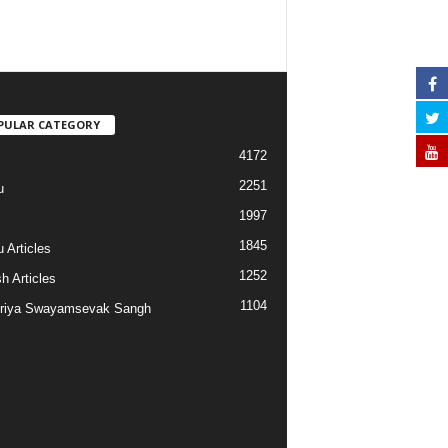
PULAR CATEGORY
4172
2251
u
1997
s
1845
 Articles
1252
h Articles
1104
riya Swayamsevak Sangh