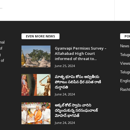
..
EVEN MORE NEWS
PO
nal
News
Gyanvapi Permises Survey –
of
Allahabad High Court
g
Telug
informed of threat to...
 of
View
June 25, 2024
Telugu
మాతృ భూమి కోసం అద్వితీయ
Englis
పోరాటం సలిపిన ధీర వనిత రాణి
దుర్గావతి
Rasht
June 24, 2024
అక్కల్‌ కోట్‌ స్వామి వారిని
దర్శించుకున్న సరసంఘచాలక్
మోహన్ భాగవత్
June 24, 2024