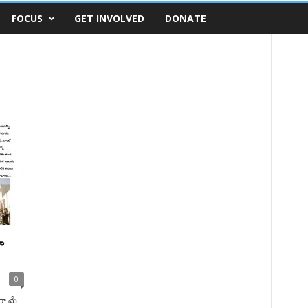
FOCUS
GET INVOLVED
DONATE
ూ
0
గా మే