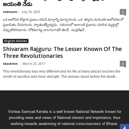
జయంతి నేడు
vskteam
-
July 23, 2023
0
ఒక ఆలోచన కోట్లాది ప్రజలు నడిచే మార్గాన్ని మార్చగలదు. ఒక త్యాగం మరెందరి ఆలోచనలనో
ప్రభావితం చేయగలదు. స్వాతంత్య్రోద్యమ సమరంలో అలాంటి ప్రభావం చూపిన వ్యక్తుల్లో
చెప్పుకోదగినవారు- లోకమాన్య బాలగంగాధర్‌ తిలక్‌, చంద్రశేఖర్‌...
English Articles
Shivaram Rajguru: The Lesser Known Of The
Three Revolutionaries
sbadmin
-
March 23, 2017
0
This revolutionary was very different and his life at many places touches the
zenith of sacrifice and inner strength. The woman stood before the death...
Vishwa Samvad Kendra is a well known National Network known for
providing news and views of National interest and importance, thus
working towards awakening of national consciousness of Bharat.