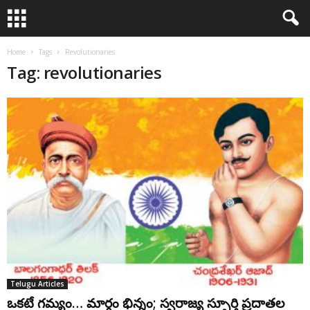
Home
Tags
Revolutionaries
Tag: revolutionaries
Telugu Articles
ఒకటే గమ్యం… మార్గం భిన్నం; స్వరాజ్య స్ఫూర్తి ప్రదాతల