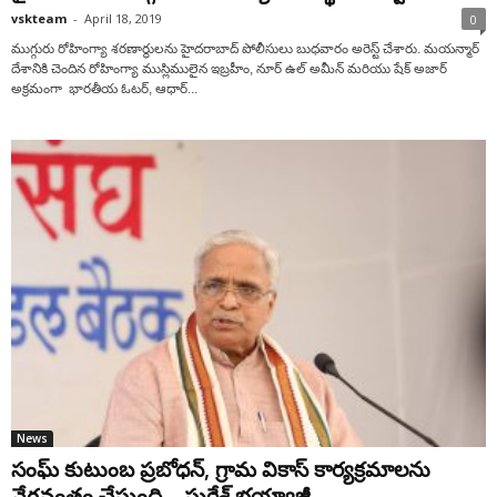
vskteam
-
April 18, 2019
0
ముగ్గురు రోహింగ్యా శరణార్థులను హైదరాబాద్ పోలీసులు బుధవారం అరెస్ట్ చేశారు. మయన్మార్
దేశానికి చెందిన రోహింగ్యా ముస్లిములైన ఇబ్రహీం, నూర్ ఉల్ అమీన్ మరియు షేక్ అజార్
అక్రమంగా భారతీయ ఓటర్, ఆధార్...
News
సంఘ్ కుటుంబ ప్రబోధన్, గ్రామ వికాస్ కార్యక్రమాలను
వేగవంతం చేస్తుంది – సురేశ్ భయ్యాజీ...