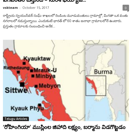
vskteam
-
October 15, 2017
0
రాష్ట్రీయ స్వయంసేవక్ సంఘ్ శాఖలలో రెండింట మూడువంతులు గ్రామాల్లో, మిగతా ఒక వంతు
నగరాలలో నడుస్తున్నాయి. ఎందుకంటే భారత్ లో 60 శాతం జనాభా గ్రామాలలోనే ఉంటారు.
ప్రస్తుతం గ్రామాలకు సంబంధించి అనేక...
Telugu Articles
‘రోహింగియా’ ముస్లింల జిహాది లక్ష్యం, బర్మాను విడగొట్టడం