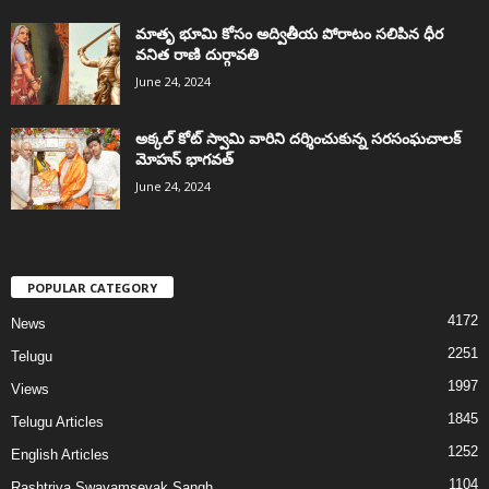
మాతృ భూమి కోసం అద్వితీయ పోరాటం సలిపిన ధీర
వనిత రాణి దుర్గావతి
June 24, 2024
అక్కల్‌ కోట్‌ స్వామి వారిని దర్శించుకున్న సరసంఘచాలక్
మోహన్ భాగవత్
June 24, 2024
POPULAR CATEGORY
4172
News
2251
Telugu
1997
Views
1845
Telugu Articles
1252
English Articles
1104
Rashtriya Swayamsevak Sangh