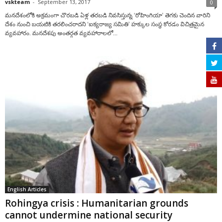
vskteam
-
September 13, 2017
0
మనదేశంలోకి అక్రమంగా చొరబడి ఏళ్ల తరబడి నివసిస్తున్న ‘రోహింగియా’ తెగకు చెందిన వారిని
దేశం నుంచి బయటికి తరలించరాదని ‘ఐక్యరాజ్య సమితి’ హక్కుల సంస్థ కోరడం విచిత్రమైన
వ్యవహారం. మనదేశపు అంతర్గత వ్యవహారాలలో...
English Articles
Rohingya crisis : Humanitarian grounds
cannot undermine national security