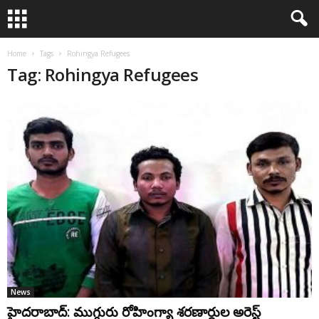
Home
Tags
Rohingya Refugees
Tag: Rohingya Refugees
News
హైదరాబాద్: ముగ్గురు రోహింగ్యా శరణార్థుల అరెస్ట్