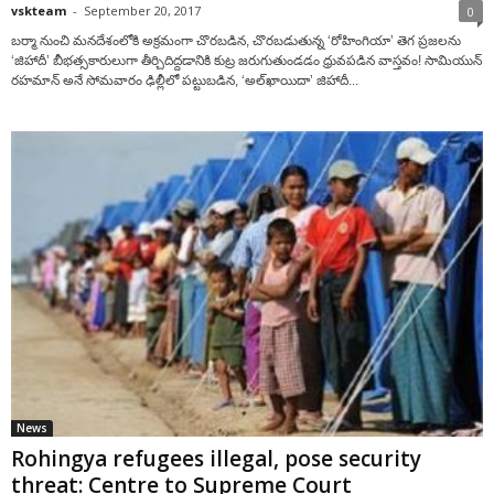
vskteam
-
September 20, 2017
0
బర్మా నుంచి మనదేశంలోకి అక్రమంగా చొరబడిన, చొరబడుతున్న ‘రోహింగియా’ తెగ ప్రజలను
‘జిహాదీ’ బీభత్సకారులుగా తీర్చిదిద్దడానికి కుట్ర జరుగుతుండడం ధ్రువపడిన వాస్తవం! సామియున్
రహమాన్ అనే సోమవారం ఢిల్లీలో పట్టుబడిన, ‘అల్‌ఖాయిదా’ జిహాదీ...
News
Rohingya refugees illegal, pose security
threat: Centre to Supreme Court